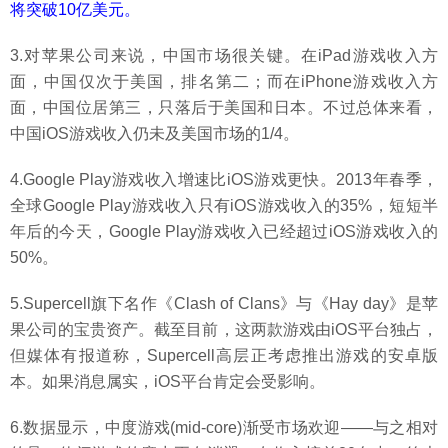
将突破10亿美元。
3.对苹果公司来说，中国市场很关键。在iPad游戏收入方
面，中国仅次于美国，排名第二；而在iPhone游戏收入方
面，中国位居第三，只落后于美国和日本。不过总体来看，
中国iOS游戏收入仍未及美国市场的1/4。
4.Google Play游戏收入增速比iOS游戏更快。2013年春季，
全球Google Play游戏收入只有iOS游戏收入的35%，短短半
年后的今天，Google Play游戏收入已经超过iOS游戏收入的
50%。
5.Supercell旗下名作《Clash of Clans》与《Hay day》是苹
果公司的宝贵资产。截至目前，这两款游戏由iOS平台独占，
但媒体有报道称，Supercell高层正考虑推出游戏的安卓版
本。如果消息属实，iOS平台肯定会受影响。
6.数据显示，中度游戏(mid-core)渐受市场欢迎——与之相对