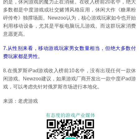
的是，休闲游戏的魔力正在消褪。在收入榜前20名中，绝大
多数都是中度游戏或社交赌博风格应用，休闲大作《糖果粉
碎传奇》独撑场面。Newzoo认为，核心游戏玩家如今也开始
利用移动设备，尤其是平板电脑玩儿游戏。而这群玩家消费
意愿更高。
7.从性别来看，移动游戏玩家男女数量相当，但绝大多数付
费玩家都是男性。
8.在俄罗斯iPad游戏收入榜前10名中，没有出现任何一款休
闲游戏。Newzoo建议，如果游戏厂商开发出一款中度iPad游
戏，可以考虑先针对俄罗斯市场进行本地化。
来源：老虎游戏