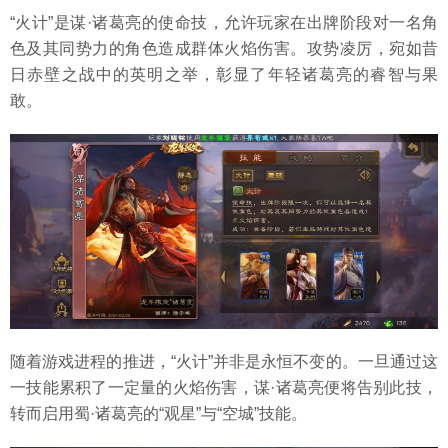
“火计”是谋·诸葛亮的使命技，允许玩家在出牌阶段对一名角
色及其同势力的角色造成群体火焰伤害。攻势凌厉，宛如昔
日赤壁之战中的英明之举，彰显了年轻诸葛亮的睿智与果
敢。
随着游戏进程的推进，“火计”并非是永恒不变的。一旦通过这
一技能累积了一定量的火焰伤害，谋·诸葛亮便将告别此技，
转而启用蜀·诸葛亮的“观星”与“空城”技能。