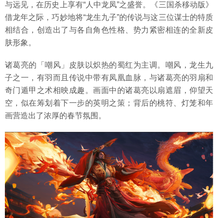
与远见，在历史上享有“人中龙凤”之盛誉。《三国杀移动版》
借龙年之际，巧妙地将“龙生九子”的传说与这三位谋士的特质
相结合，创造出了与各自角色性格、势力紧密相连的全新皮
肤形象。
诸葛亮的「嘲风」皮肤以炽热的蜀红为主调。嘲风，龙生九
子之一，有羽而且传说中带有凤凰血脉，与诸葛亮的羽扇和
奇门遁甲之术相映成趣。画面中的诸葛亮以扇遮眉，仰望天
空，似在筹划着下一步的英明之策；背后的桃符、灯笼和年
画营造出了浓厚的春节氛围。