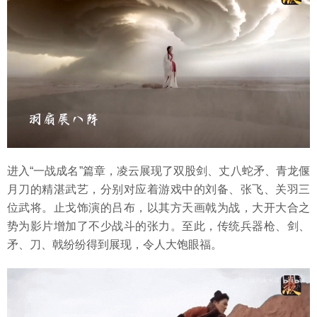
进入“一战成名”篇章，凌云展现了双股剑、丈八蛇矛、青龙偃
月刀的精湛武艺，分别对应着游戏中的刘备、张飞、关羽三
位武将。止戈饰演的吕布，以其方天画戟为战，大开大合之
势为影片增加了不少战斗的张力。至此，传统兵器枪、剑、
矛、刀、戟纷纷得到展现，令人大饱眼福。