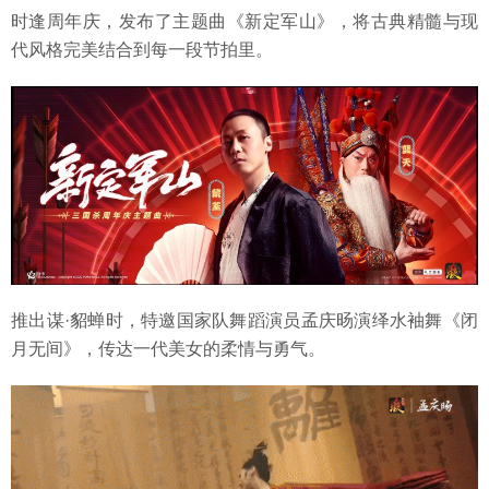
时逢周年庆，发布了主题曲《新定军山》，将古典精髓与现
代风格完美结合到每一段节拍里。
推出谋·貂蝉时，特邀国家队舞蹈演员孟庆旸演绎水袖舞《闭
月无间》，传达一代美女的柔情与勇气。