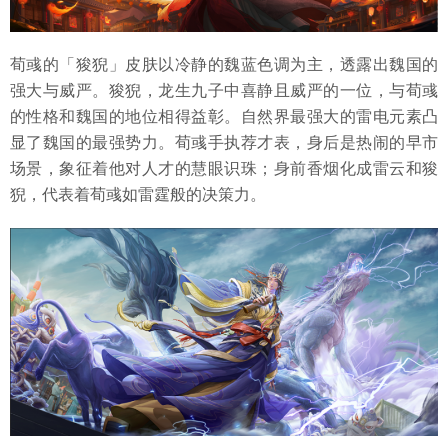
荀彧的「狻猊」皮肤以冷静的魏蓝色调为主，透露出魏国的
强大与威严。狻猊，龙生九子中喜静且威严的一位，与荀彧
的性格和魏国的地位相得益彰。自然界最强大的雷电元素凸
显了魏国的最强势力。荀彧手执荐才表，身后是热闹的早市
场景，象征着他对人才的慧眼识珠；身前香烟化成雷云和狻
猊，代表着荀彧如雷霆般的决策力。