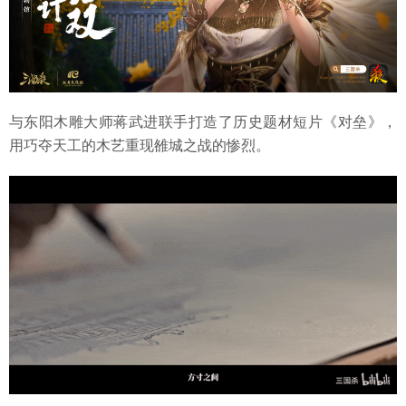
与东阳木雕大师蒋武进联手打造了历史题材短片《对垒》，
用巧夺天工的木艺重现雒城之战的惨烈。