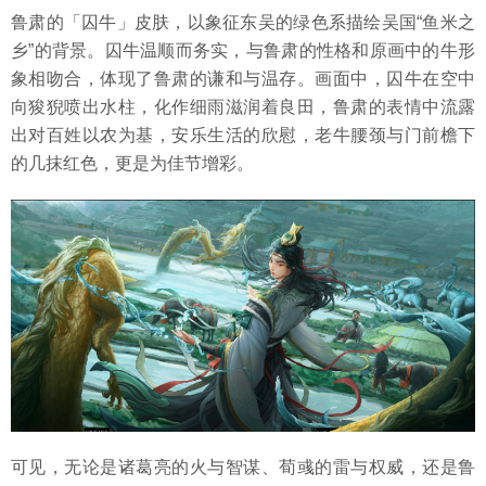
鲁肃的「囚牛」皮肤，以象征东吴的绿色系描绘吴国“鱼米之
乡”的背景。囚牛温顺而务实，与鲁肃的性格和原画中的牛形
象相吻合，体现了鲁肃的谦和与温存。画面中，囚牛在空中
向狻猊喷出水柱，化作细雨滋润着良田，鲁肃的表情中流露
出对百姓以农为基，安乐生活的欣慰，老牛腰颈与门前檐下
的几抹红色，更是为佳节增彩。
可见，无论是诸葛亮的火与智谋、荀彧的雷与权威，还是鲁