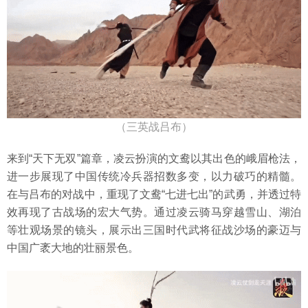
（三英战吕布）
来到“天下无双”篇章，凌云扮演的文鸯以其出色的峨眉枪法，
进一步展现了中国传统冷兵器招数多变，以力破巧的精髓。
在与吕布的对战中，重现了文鸯“七进七出”的武勇，并透过特
效再现了古战场的宏大气势。通过凌云骑马穿越雪山、湖泊
等壮观场景的镜头，展示出三国时代武将征战沙场的豪迈与
中国广袤大地的壮丽景色。