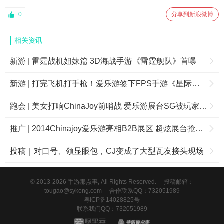
0
分享到新浪微博
相关资讯
新游 | 雷霆战机姐妹篇 3D海战手游《雷霆舰队》首曝
新游 | 打完飞机打手枪！爱乐游签下FPS手游《星际猎人》
跑会 | 美女打响ChinaJoy前哨战 爱乐游展台SG被玩家承包
推广 | 2014Chinajoy爱乐游亮相B2B展区 超炫展台抢鲜看
投稿｜对口号、领显眼包，CJ变成了大型瓦友接头现场
© 2013-2026 手游那点事, All Rights Reserved.
投稿邮箱：
tougao@sykong.com
合作联系QQ：732051989
粤ICP备14028825号
联系我们QQ：732051989