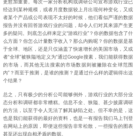
更愈加重要。每次一家分析机构或调研公司宣布游戏行业已
经达到某种规模，或者月度数据较上月出现何种变化，又或
者某个产品或公司表现不太好的时候，他们看似严谨的数据
报告并没有回答游戏行业的问题，却令人们对其来源产生更
多的疑问。到底怎么样来定义“游戏行业”？你的数据包含了什
么方面？你怎么计量数字收入？那么内购呢？你的数据是基
于全球、地区，还是只仅涵盖了快速增长的美国市场，又或
者“全球”被狭隘地定义为“通过Google搜素，我们能获得数据
的市场，而其他无法搜索的市场数据则被撇除在全球范围
内”？而至于推测，是谁的推测？是通过什么样的逻辑得出这
个结果？
总之，只有极少的分析公司能够例外，游戏行业的大部分业
态分析和调研都非常糟糕。信息不全、狭隘、甚少披露调研
的方法，以至于令人无法了解其缺陷之处。但不幸的是，这
也是我们能获得的最好的资料，也是一有报告我们马上刊登
在网站上的原因，即便这些报告非常松散，一些报告的图表
甚至还出现自相矛盾的数据。