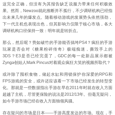
这完全正确，但没有为其报告缺乏说服力带来任何积极效
果。然而，Newzoo就此推断并不孤行，不少调研机构已经指
出未来几年的爆发点。随着移动游戏的发展势头依然强劲，
下一代主机也表现出色，但其影响力仅限于核心市场，各大
调研机构口径保持一致：明年就是转折点。
那么，然后呢？势如破竹的手游能否搞垮PS4？疯狂的手游
玩家是否会对《糖果粉碎传奇》极端痴迷，撕毁手上的
3DS？E3是否已经完蛋了，GDC的每一处新品展示都被
Zynga创始人Mark Pincus对着观众疯狂大笑的视频所取代？
或许除了囤积食物，储起水缸和用锁保护你深爱的RPG和
FPS游戏的安全，或许还应该看一下市场已经发生的转型变
化。那就是一些数据指出手游在早在2011年时就在收入方面
超越了主机，尽管更保险的说法是2012/13年。但毫无疑问，
如今手游市场已经在收入方面独领风骚。
存在疑问的市场是日本——手游高度发达的市场。现在，手