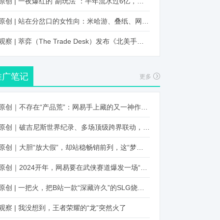
原创 | 一夜爆红的“副玩法”：半年流水过6亿，厂商争抢入局
原创 | 站在分岔口的女性向：米哈游、叠纸、网易、腾讯谁能赢？
观察 | 萃弈（The Trade Desk）发布《北美手游市场品牌出海增长白皮书》：中国厂商表现不凡，智能大屏成新营销赛道
推广笔记
更多
原创｜不存在“产品荒”：网易手上藏的又一神作曝光，这次要引爆日式RPG！
原创｜破吉尼斯世界纪录、多场顶级跨界联动，《王国纪元》又整了新活！
原创｜大胆“放大假”，却站稳畅销前列，这“梦幻”操作让多少人眼红！
原创｜2024开年，网易要在武侠赛道爆发一场“品类革命”
原创 | 一把火，把B站一款“深藏许久”的SLG烧出圈了
观察 | 我没想到，王者荣耀的“龙”突然火了