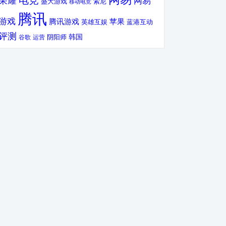
电竞
荣耀
网易
盛大游戏
索尼
移动电竞
腾讯
游戏
腾讯游戏
苹果
英雄互娱
蓝港互动
评测
韩国
谷歌
运营
阴阳师