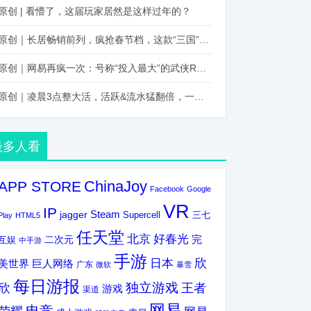
原创 | 看懵了，这届玩家居然是这样过年的？
原创｜长居畅销前列，疯抢春节档，这款“三国”火得太离谱了
原创｜网易再疯一次：号称“投入最大”的武侠RPG要在上半年炸了！
原创｜凌晨3点整大活，活跃&流水猛翻倍，一场“逆袭”把我看傻了！
最多人看
ChinaJoy
APP STORE
Facebook
Google
VR
IP
Steam
jagger
三七
Supercell
Play
HTML5
任天堂
北京
好春光
完
互娱
二次元
中手游
手游
欣
日本
美世界
巨人网络
广东
微软
暴雪
每日游报
独立游戏
欣
王者
游戏
渠道
网易