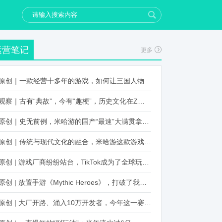
运营笔记
更多
原创｜一款经营十多年的游戏，如何让三国人物“活”起来？
观察｜古有“典故”，今有“趣梗”，历史文化在Z世代创新下焕发新生机
原创｜史无前例，米哈游的国产“最速”大满贯拿到了！
原创｜传统与现代文化的融合，米哈游这款游戏品牌跨界再出新招
原创 | 游戏厂商纷纷站台，TikTok成为了全球玩家新阵地？
原创 | 放置手游《Mythic Heroes》，打破了我们对韩国发行的认知
原创 | 大厂开路、涌入10万开发者，今年这一赛道又火起来了！了