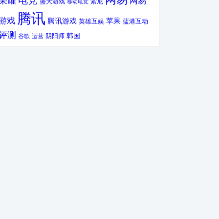
电竞
荣耀
网易
盛大游戏
索尼
移动电竞
腾讯
游戏
腾讯游戏
苹果
英雄互娱
蓝港互动
评测
韩国
谷歌
运营
阴阳师