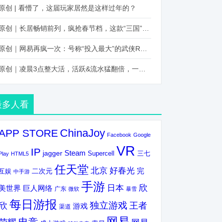
原创 | 看懵了，这届玩家居然是这样过年的？
原创｜长居畅销前列，疯抢春节档，这款“三国”火得太离谱了
原创｜网易再疯一次：号称“投入最大”的武侠RPG要在上半年炸了！
原创｜凌晨3点整大活，活跃&流水猛翻倍，一场“逆袭”把我看傻了！
最多人看
ChinaJoy
APP STORE
Facebook
Google
VR
IP
Steam
jagger
三七
Supercell
Play
HTML5
任天堂
北京
好春光
完
互娱
二次元
中手游
手游
欣
日本
美世界
巨人网络
广东
微软
暴雪
每日游报
独立游戏
欣
王者
游戏
渠道
网易