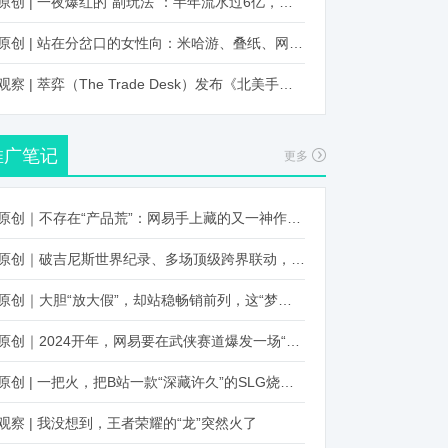
原创 | 一夜爆红的“副玩法”：半年流水过6亿，厂商争抢入局
原创 | 站在分岔口的女性向：米哈游、叠纸、网易、腾讯谁能赢？
观察 | 萃弈（The Trade Desk）发布《北美手游市场品牌出海增长白皮书》：中国厂商表现不凡，智能大屏成新营销赛道
推广笔记
更多
原创｜不存在“产品荒”：网易手上藏的又一神作曝光，这次要引爆日式RPG！
原创｜破吉尼斯世界纪录、多场顶级跨界联动，《王国纪元》又整了新活！
原创｜大胆“放大假”，却站稳畅销前列，这“梦幻”操作让多少人眼红！
原创｜2024开年，网易要在武侠赛道爆发一场“品类革命”
原创 | 一把火，把B站一款“深藏许久”的SLG烧出圈了
观察 | 我没想到，王者荣耀的“龙”突然火了