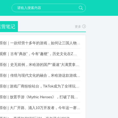
运营笔记
更多
原创｜一款经营十多年的游戏，如何让三国人物“活”起来？
观察｜古有“典故”，今有“趣梗”，历史文化在Z世代创新下焕发新生机
原创｜史无前例，米哈游的国产“最速”大满贯拿到了！
原创｜传统与现代文化的融合，米哈游这款游戏品牌跨界再出新招
原创 | 游戏厂商纷纷站台，TikTok成为了全球玩家新阵地？
原创 | 放置手游《Mythic Heroes》，打破了我们对韩国发行的认知
原创 | 大厂开路、涌入10万开发者，今年这一赛道又火起来了！了