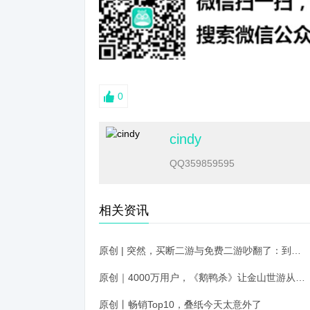
0
cindy
QQ359859595
相关资讯
原创 | 突然，买断二游与免费二游吵翻了：到底谁更牛？
原创｜4000万用户，《鹅鸭杀》让金山世游从此“站”起来？
原创丨畅销Top10，叠纸今天太意外了