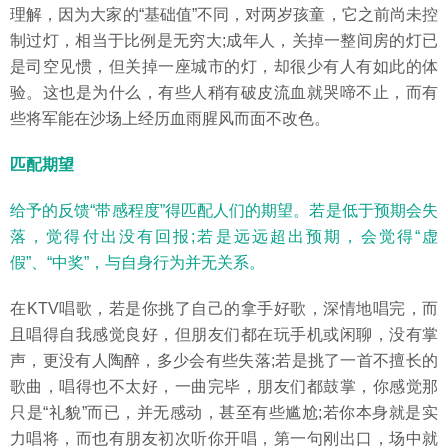
理解，因为大家的“基础值”不同，对两岁孩童，它之前尚未控
制过灯，相当于比例是无穷大;成年人，关掉一整间房的灯已
是司空见惯，但关掉一座城市的灯，却很少有人有如此的体
验。这也是为什么，有些人稍有破皮流血就哭啼不止，而有
些将军能在沙场上经历血雨腥风而面不改色。
匹配期望
给予的反馈“带感程度”得匹配人们的期望。若是低于预期会失
落，觉得付出没有回报;若是远远超出预期，会觉得“虚
假”、“中奖”，与自身行为并无关系。
在KTV唱歌，若是你挑了自己的拿手好歌，深情地唱完，而
且唱得自我感觉良好，但朋友们都在玩手机或闲聊，没有掌
声，更没有人陶醉，多少会有些失落;若是挑了一首不擅长的
歌曲，唱得也不太好，一曲完毕，朋友们都鼓掌，你感觉那
只是“礼貌”而已，并无感动，甚至有些尴尬;若你本身就是实
力唱将，而也有朋友初次听你开唱，第一句刚出口，场中就