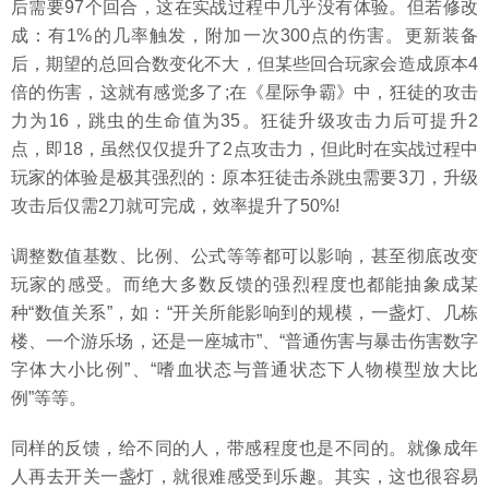
后需要97个回合，这在实战过程中几乎没有体验。但若修改
成：有1%的几率触发，附加一次300点的伤害。更新装备
后，期望的总回合数变化不大，但某些回合玩家会造成原本4
倍的伤害，这就有感觉多了;在《星际争霸》中，狂徒的攻击
力为16，跳虫的生命值为35。狂徒升级攻击力后可提升2
点，即18，虽然仅仅提升了2点攻击力，但此时在实战过程中
玩家的体验是极其强烈的：原本狂徒击杀跳虫需要3刀，升级
攻击后仅需2刀就可完成，效率提升了50%!
调整数值基数、比例、公式等等都可以影响，甚至彻底改变
玩家的感受。而绝大多数反馈的强烈程度也都能抽象成某
种“数值关系”，如：“开关所能影响到的规模，一盏灯、几栋
楼、一个游乐场，还是一座城市”、“普通伤害与暴击伤害数字
字体大小比例”、“嗜血状态与普通状态下人物模型放大比
例”等等。
同样的反馈，给不同的人，带感程度也是不同的。就像成年
人再去开关一盏灯，就很难感受到乐趣。其实，这也很容易