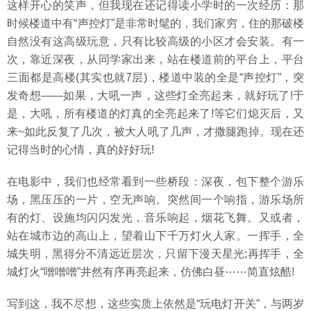
这样开心的笑声，但我现在还记得读小学时的一次经历：那
时候楼道中有“声控灯”是非常时髦的，我们家穷，住的那破楼
自然没有这高级玩意，只有比较高级的小区才会安装。有一
次，靠近深夜，从同学家出来，站在楼道前的平台上，平台
三面都是高楼(其实也就7层)，楼道中装的全是“声控灯”，突
发奇想——如果，大吼一声，这些灯全亮起来，就好玩了!于
是，大吼，所有楼道的灯真的全亮起来了!等它们熄灭后，又
来~如此反复了几次，被大人吼了几声，才撒腿跑掉。现在还
记得当时的心情，真的好好玩!
在电影中，我们也经常看到一些桥段：深夜，包下整个游乐
场，黑压压的一片，空无声响。突然间一个响指，游乐场所
有的灯、设施均闪闪发光，音乐响起，烟花飞舞。又或者，
站在城市边的高山上，望着山下千万灯火人家。一挥手，全
城失明，黑得分不清远近层次，只留下漫天星光;再挥手，全
城灯火“噌噌噌”井然有序再亮起来，仿佛白昼⋯⋯简直炫酷!
写到这，我不尽想，这些实质上依然是“玩电灯开关”，与两岁