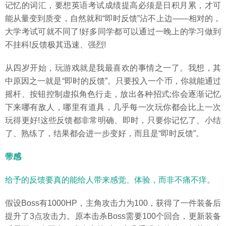
记忆的词汇，要想英语考试成绩提高必须是日积月累，才可
能从量变到质变，自然就和“即时反馈”沾不上边——相对的，
大学考试可就不同了!好多同学都可以通过一晚上的学习做到
不挂科!反馈极其迅速、强烈!
从四岁开始，玩游戏就是我最喜欢的事情之一了。我想，其
中原因之一就是“即时的反馈”。只要投入一个币，你就能通过
摇杆、按钮控制虚拟角色行走，放出各种招式;你会逐渐记忆
下来哪有敌人，哪里有道具，几乎每一次玩你都会比上一次
玩得更好!这些反馈都非常明确、即时，只要你记忆了、小结
了、熟练了，结果都会进一步变好，而且是“即时反馈”。
带感
给予的反馈要真的能给人带来感觉、体验，而非不痛不痒。
假设Boss有1000HP，主角攻击力为100，获得了一件装备后
提升了3点攻击力。原本击杀Boss需要100个回合，更新装备