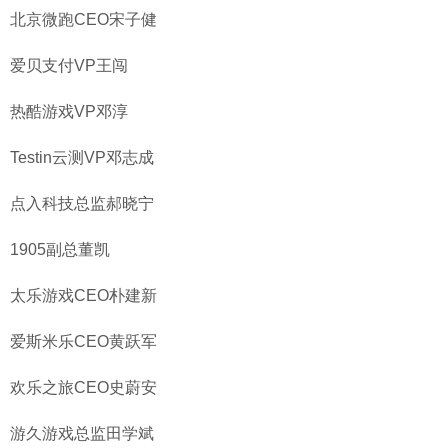
北京微跑CEO宋子健
爱贝支付VP王闯
热酷游戏VP邓淳
Testin云测VP邓志成
点入科技总监郝晓宁
1905副总董凯
太乐游戏CEO朴建新
爱斯米乐CEO黄跃军
欢乐之旅CEO史蔚安
游久游戏总监田学斌