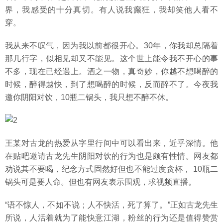
界，我感受的十分真切。有人说我癫狂，我却笑他人看不
穿。
我从来不叹气，因为我以前都很开心。30年，你我却总隔着
那几行字，似相见却又不能见。这个世上能令我不开心的事
不多，现在已经遇上。酒之一物，真奇妙，你越不想喝醉的
时候，醉得越快，到了想喝醉的时候，反而醉不了。今夜我
邀你阴阳对饮，10瓶二锅头，我只想不醉不休。
王某对古龙的热爱从字里行间中可以看出来，近乎深情。他
在贴吧邀请古龙先生阴阳对饮的行为也是颇有性情。网友都
劝说其不要喝，纪念方式固然好但也不能过度贪杯， 10瓶二
锅头可是要人命。但也有网友表示围观，求视频直播。
“语不惊人，不如不说；人不快活，死了算了。”正如古龙先生
所说，人活着就为了能快意江湖，粉丝的行为还是值得赞赏