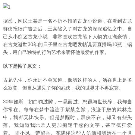
据悉，网民王某是一名不折不扣的古龙小说迷，在看到古龙
群侠报纸广告之后，王某陷入了对古龙的深深追忆之中。自
己从小痴迷古龙小说，非常喜欢古龙笔下人物的江湖豪情，
在古龙逝世30年的日子里在古龙吧发帖说要直播喝10瓶二锅
头，用自己独特的行为艺术来缅怀他最爱的作家。
以下是帖子原文：
古龙先生，你永远不会知道，像我这样的人，活在世上是多
么寂寞。但自从遇见了你的武侠，我的世界才不再寂寞。
30年如斯，如白驹过隙，一晃而过。您虽与世长辞，我却当
你常在。每每在梦中流连于紫禁之巅，浪迹于您的武林之
中，我都无比快乐。但是梦醒时，群侠不在，却又有些失
落。我知道我比常人更加痴迷于您的文字，甚至疯狂爱
着。 陆小凤、楚留香、花满楼这些人仿佛和我活在一个世