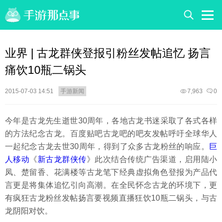
业界 | 古龙群侠登报引粉丝发帖追忆 扬言
痛饮10瓶二锅头
2015-07-03 14:51
手游新闻
7,963
0
今年是古龙先生逝世30周年，各地古龙书迷采取了各式各样
的方法纪念古龙。百度贴吧古龙吧的吧友发帖呼吁全球华人
一起纪念古龙去世30周年，得到了众多古龙粉丝的响应。
巨
人移动
《
新古龙群侠传
》此次结合传统广告渠道，启用陆小
凤、楚留香、花满楼等古龙笔下经典虚拟角色登报为产品代
言更是将集体追忆引向高潮。在全民怀念古龙的环境下，更
有疯狂古龙粉丝发帖扬言要视频直播狂饮10瓶二锅头，与古
龙阴阳对饮。