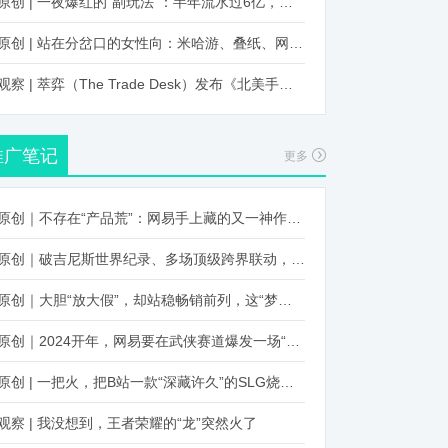
原创 | 一夜爆红的“副玩法”：半年流水过6亿，厂商争抢入局
原创 | 站在分岔口的女性向：米哈游、叠纸、网易、腾讯谁能赢？
观察 | 萃弈（The Trade Desk）发布《北美手游市场品牌出海增长白皮书》：中国厂商表现不凡，智能大屏成新营销赛道
推广笔记
更多
原创｜不存在“产品荒”：网易手上藏的又一神作曝光，这次要引爆日式RPG！
原创｜破吉尼斯世界纪录、多场顶级跨界联动，《王国纪元》又整了新活！
原创｜大胆“放大假”，却站稳畅销前列，这“梦幻”操作让多少人眼红！
原创｜2024开年，网易要在武侠赛道爆发一场“品类革命”
原创 | 一把火，把B站一款“深藏许久”的SLG烧出圈了
观察 | 我没想到，王者荣耀的“龙”突然火了