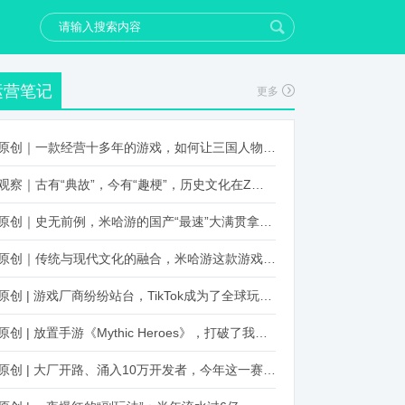
运营笔记
更多
原创｜一款经营十多年的游戏，如何让三国人物“活”起来？
观察｜古有“典故”，今有“趣梗”，历史文化在Z世代创新下焕发新生机
原创｜史无前例，米哈游的国产“最速”大满贯拿到了！
原创｜传统与现代文化的融合，米哈游这款游戏品牌跨界再出新招
原创 | 游戏厂商纷纷站台，TikTok成为了全球玩家新阵地？
原创 | 放置手游《Mythic Heroes》，打破了我们对韩国发行的认知
原创 | 大厂开路、涌入10万开发者，今年这一赛道又火起来了！了