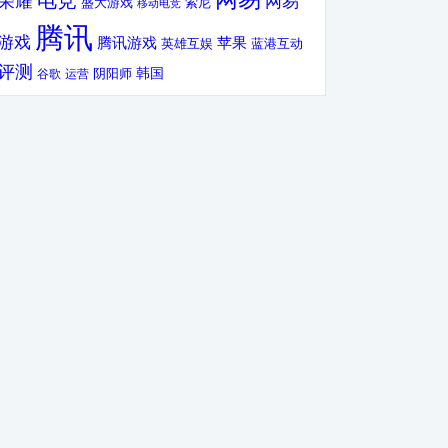
电竞
荣耀
网易
盛大游戏
索尼
移动电竞
腾讯
游戏
腾讯游戏
苹果
英雄互娱
蓝港互动
评测
韩国
谷歌
运营
阴阳师