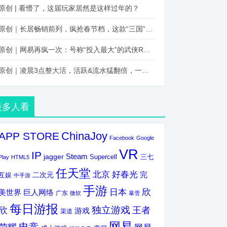
原创 | 看懵了，这届玩家居然是这样过年的？
原创｜长居畅销前列，疯抢春节档，这款“三国”火得太离谱了
原创｜网易再疯一次：号称“投入最大”的武侠RPG要在上半年炸了！
原创｜凌晨3点整大活，活跃&流水猛翻倍，一场“逆袭”把我看傻了！
最多人看
ChinaJoy
APP STORE
Facebook
Google
VR
IP
Steam
jagger
三七
Supercell
Play
HTML5
任天堂
北京
好春光
完
互娱
二次元
中手游
手游
欣
日本
美世界
巨人网络
广东
微软
暴雪
每日游报
独立游戏
欣
王者
游戏
渠道
网易