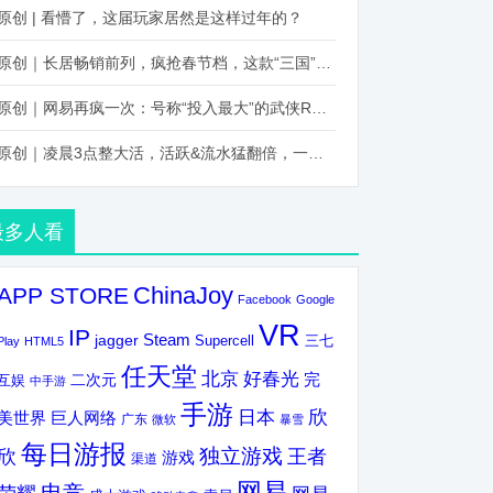
原创 | 看懵了，这届玩家居然是这样过年的？
原创｜长居畅销前列，疯抢春节档，这款“三国”火得太离谱了
原创｜网易再疯一次：号称“投入最大”的武侠RPG要在上半年炸了！
原创｜凌晨3点整大活，活跃&流水猛翻倍，一场“逆袭”把我看傻了！
最多人看
ChinaJoy
APP STORE
Facebook
Google
VR
IP
Steam
jagger
三七
Supercell
Play
HTML5
任天堂
北京
好春光
完
互娱
二次元
中手游
手游
欣
日本
美世界
巨人网络
广东
微软
暴雪
每日游报
独立游戏
欣
王者
游戏
渠道
网易