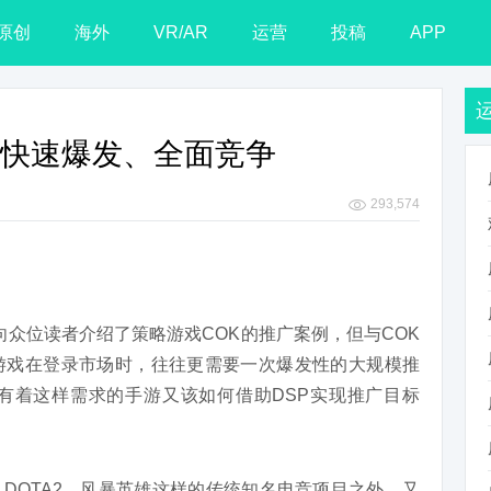
原创
海外
VR/AR
运营
投稿
APP
荣：快速爆发、全面竞争
293,574
ng向众位读者介绍了策略游戏COK的推广案例，但与COK
游戏在登录市场时，往往更需要一次爆发性的大规模推
有着这样需求的手游又该如何借助DSP实现推广目标
盟、DOTA2、风暴英雄这样的传统知名电竞项目之外，又