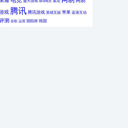
电竞
荣耀
网易
盛大游戏
索尼
移动电竞
腾讯
游戏
腾讯游戏
苹果
英雄互娱
蓝港互动
评测
韩国
谷歌
运营
阴阳师