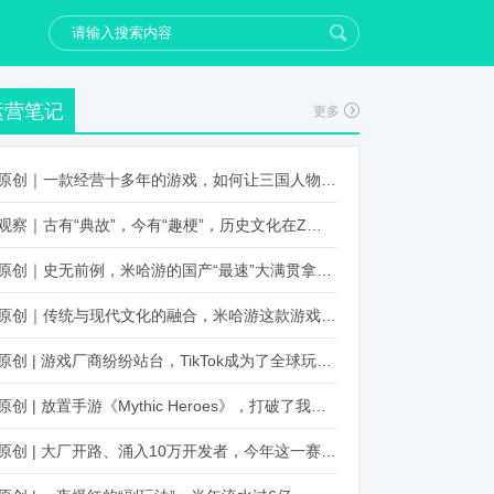
运营笔记
更多
原创｜一款经营十多年的游戏，如何让三国人物“活”起来？
观察｜古有“典故”，今有“趣梗”，历史文化在Z世代创新下焕发新生机
原创｜史无前例，米哈游的国产“最速”大满贯拿到了！
原创｜传统与现代文化的融合，米哈游这款游戏品牌跨界再出新招
原创 | 游戏厂商纷纷站台，TikTok成为了全球玩家新阵地？
原创 | 放置手游《Mythic Heroes》，打破了我们对韩国发行的认知
原创 | 大厂开路、涌入10万开发者，今年这一赛道又火起来了！了