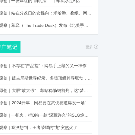
原创 | 一夜爆红的“副玩法”：半年流水过6亿，厂商争抢入局
原创 | 站在分岔口的女性向：米哈游、叠纸、网易、腾讯谁能赢？
观察 | 萃弈（The Trade Desk）发布《北美手游市场品牌出海增长白皮书》：中国厂商表现不凡，智能大屏成新营销赛道
推广笔记
更多
原创｜不存在“产品荒”：网易手上藏的又一神作曝光，这次要引爆日式RPG！
原创｜破吉尼斯世界纪录、多场顶级跨界联动，《王国纪元》又整了新活！
原创｜大胆“放大假”，却站稳畅销前列，这“梦幻”操作让多少人眼红！
原创｜2024开年，网易要在武侠赛道爆发一场“品类革命”
原创 | 一把火，把B站一款“深藏许久”的SLG烧出圈了
观察 | 我没想到，王者荣耀的“龙”突然火了