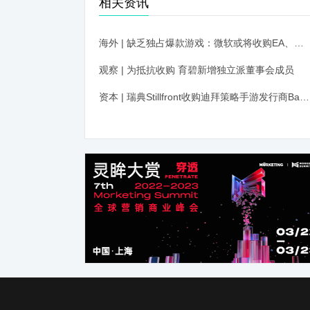
相关资讯
海外 | 缺乏独占爆款游戏：微软或将收购EA、V社以及《绝地求生》开发商PUBG
观察 | 为抵抗收购 育碧新增独立派董事会成员
资本 | 瑞典Stillfront收购迪拜策略手游发行商Babil 总价或达1700万美元