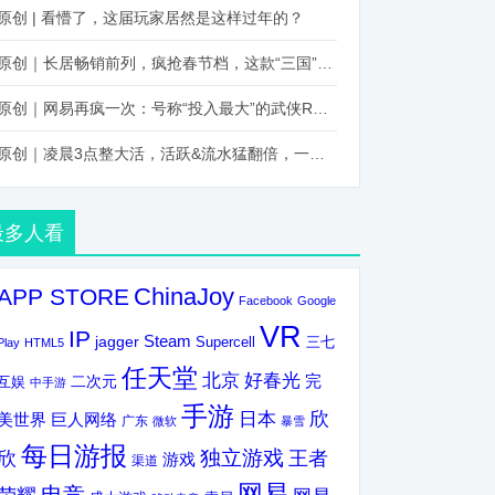
原创 | 看懵了，这届玩家居然是这样过年的？
原创｜长居畅销前列，疯抢春节档，这款“三国”火得太离谱了
原创｜网易再疯一次：号称“投入最大”的武侠RPG要在上半年炸了！
原创｜凌晨3点整大活，活跃&流水猛翻倍，一场“逆袭”把我看傻了！
最多人看
ChinaJoy
APP STORE
Facebook
Google
VR
IP
Steam
jagger
三七
Supercell
Play
HTML5
任天堂
北京
好春光
完
互娱
二次元
中手游
手游
欣
日本
美世界
巨人网络
广东
微软
暴雪
每日游报
独立游戏
欣
王者
游戏
渠道
网易