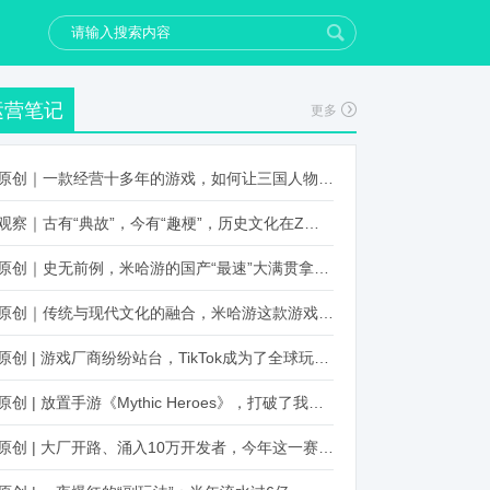
运营笔记
更多
原创｜一款经营十多年的游戏，如何让三国人物“活”起来？
观察｜古有“典故”，今有“趣梗”，历史文化在Z世代创新下焕发新生机
原创｜史无前例，米哈游的国产“最速”大满贯拿到了！
原创｜传统与现代文化的融合，米哈游这款游戏品牌跨界再出新招
原创 | 游戏厂商纷纷站台，TikTok成为了全球玩家新阵地？
原创 | 放置手游《Mythic Heroes》，打破了我们对韩国发行的认知
原创 | 大厂开路、涌入10万开发者，今年这一赛道又火起来了！了