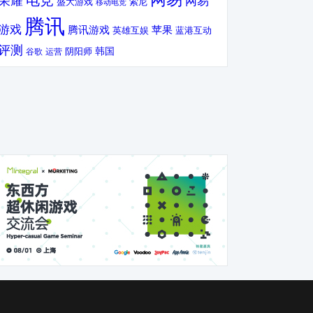
电竞
荣耀
网易
盛大游戏
索尼
移动电竞
腾讯
游戏
腾讯游戏
苹果
英雄互娱
蓝港互动
评测
韩国
谷歌
运营
阴阳师