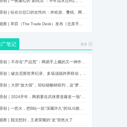
原创 | 一夜爆红的“副玩法”：半年流水过6亿，厂商争抢入局
原创 | 站在分岔口的女性向：米哈游、叠纸、网易、腾讯谁能赢？
观察 | 萃弈（The Trade Desk）发布《北美手游市场品牌出海增长白皮书》：中国厂商表现不凡，智能大屏成新营销赛道
推广笔记
更多
原创｜不存在“产品荒”：网易手上藏的又一神作曝光，这次要引爆日式RPG！
原创｜破吉尼斯世界纪录、多场顶级跨界联动，《王国纪元》又整了新活！
原创｜大胆“放大假”，却站稳畅销前列，这“梦幻”操作让多少人眼红！
原创｜2024开年，网易要在武侠赛道爆发一场“品类革命”
原创 | 一把火，把B站一款“深藏许久”的SLG烧出圈了
观察 | 我没想到，王者荣耀的“龙”突然火了