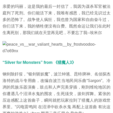
亲爱的玛丽，这是我的最后一封信了，我因为谋杀军官被法
庭判了死刑。你们能活下来，我唯有感恩，我已经见识过太
多的恐怖了。战争使人疯狂，我也曾为国家和自由奋斗过，
你们活下来，我的牺牲便没有白费。既然命运让我们在此时
生离死别，那我们就在天堂再见吧，不要忘了我--埃米尔
“Silver for Monsters” from 《猎魔人3》
钢剑除奸佞，“银剑斩妖魔”，波兰钟馗、昆特牌神、名侦探杰
洛特的战斗专用曲，改编自波兰当地民间乐曲“Sargon”。冷
冽的民族乐器演奏，鼓点和人声完美穿插，刚到维纶地区的
你遭遇几个沼泽水鬼的围攻，生死须臾，拔剑挥舞。紧张的
压迫感配上这首曲子，瞬间就把玩家拉到了猎魔人的游戏世
界里。“闪电雷鸣间 在沼泽中砍杀水鬼 再配上这首曲 有比这