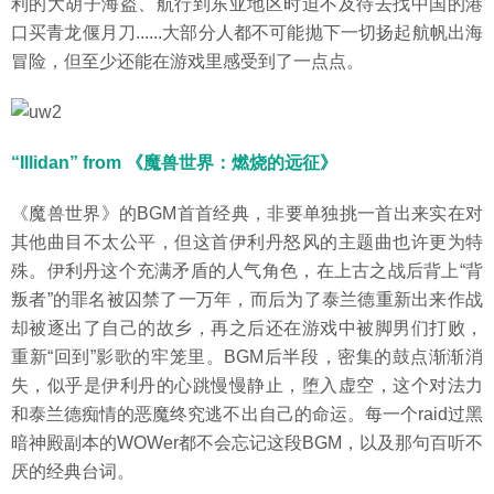
利的大胡子海盗、航行到东亚地区时迫不及待去找中国的港
口买青龙偃月刀......大部分人都不可能抛下一切扬起航帆出海
冒险，但至少还能在游戏里感受到了一点点。
“Illidan” from 《魔兽世界：燃烧的远征》
《魔兽世界》的BGM首首经典，非要单独挑一首出来实在对
其他曲目不太公平，但这首伊利丹怒风的主题曲也许更为特
殊。伊利丹这个充满矛盾的人气角色，在上古之战后背上“背
叛者”的罪名被囚禁了一万年，而后为了泰兰德重新出来作战
却被逐出了自己的故乡，再之后还在游戏中被脚男们打败，
重新“回到”影歌的牢笼里。BGM后半段，密集的鼓点渐渐消
失，似乎是伊利丹的心跳慢慢静止，堕入虚空，这个对法力
和泰兰德痴情的恶魔终究逃不出自己的命运。每一个raid过黑
暗神殿副本的WOWer都不会忘记这段BGM，以及那句百听不
厌的经典台词。