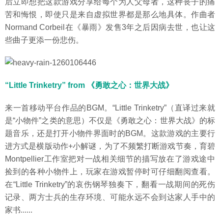
后立即想把这款游戏分享给每个为人父母者，这种丧子的痛
苦和悔恨，即使只是来自虚拟世界都是那么地具体。作曲者
Normand Corbeil在《暴雨》发售3年之后因病去世，也让这
些曲子更添一份悲伤。
“Little Trinketry” from 《勇敢之心：世界大战》
来一首移动平台作品的BGM。“Little Trinketry”（直译过来就
是“小物件”之类的意思）不仅是《勇敢之心：世界大战》的标
题音乐，还是打开小物件界面时的BGM。这款游戏的主要行
进方式是横版动作+小解谜，为了不频繁打断游戏节奏，育碧
Montpellier工作室把对一战相关细节的描写放在了游戏途中
捡到的各种小物件上，玩家在游戏暂停时可仔细翻阅查看。
在“Little Trinketry”的哀伤钢琴独奏下，翻看一战期间的死伤
记录、两方士兵的生存环境、可能永远不会到达家人手中的
家书......