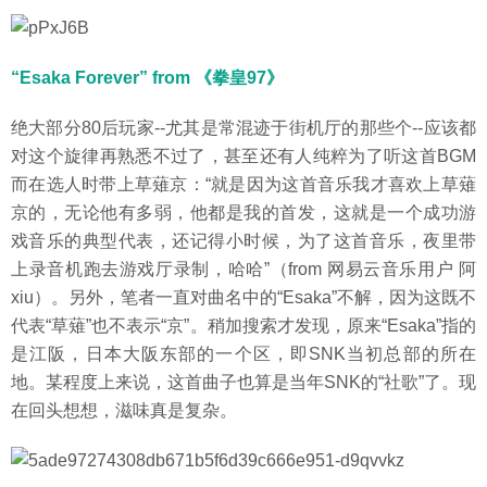
“Esaka Forever” from 《拳皇97》
绝大部分80后玩家--尤其是常混迹于街机厅的那些个--应该都
对这个旋律再熟悉不过了，甚至还有人纯粹为了听这首BGM
而在选人时带上草薙京：“就是因为这首音乐我才喜欢上草薙
京的，无论他有多弱，他都是我的首发，这就是一个成功游
戏音乐的典型代表，还记得小时候，为了这首音乐，夜里带
上录音机跑去游戏厅录制，哈哈”（from 网易云音乐用户 阿
xiu）。另外，笔者一直对曲名中的“Esaka”不解，因为这既不
代表“草薙”也不表示“京”。稍加搜索才发现，原来“Esaka”指的
是江阪，日本大阪东部的一个区，即SNK当初总部的所在
地。某程度上来说，这首曲子也算是当年SNK的“社歌”了。现
在回头想想，滋味真是复杂。