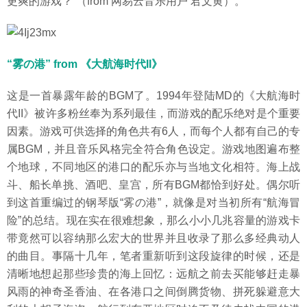
更爽的游戏？”（from 网易云音乐用户 君文黄）。
“雾の港” from 《大航海时代II》
这是一首暴露年龄的BGM了。1994年登陆MD的《大航海时
代II》被许多粉丝奉为系列最佳，而游戏的配乐绝对是个重要
因素。游戏可供选择的角色共有6人，而每个人都有自己的专
属BGM，并且音乐风格完全符合角色设定。游戏地图遍布整
个地球，不同地区的港口的配乐亦与当地文化相符。海上战
斗、船长单挑、酒吧、皇宫，所有BGM都恰到好处。偶尔听
到这首重编过的钢琴版“雾の港”，就像是对当初所有“航海冒
险”的总结。现在实在很难想象，那么小小几兆容量的游戏卡
带竟然可以容纳那么宏大的世界并且收录了那么多经典动人
的曲目。事隔十几年，笔者重新听到这段旋律的时候，还是
清晰地想起那些珍贵的海上回忆：远航之前去买能够赶走暴
风雨的神奇圣香油、在各港口之间倒腾货物、拼死躲避意大