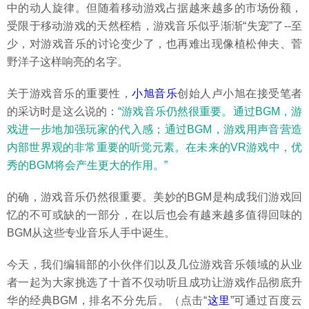
中的动人旋律。但随着移动游戏占据越来越多的市场份额，
受限于移动游戏的天然桎梏，游戏音乐似乎渐渐“失宠”了--至
少，对游戏音乐的讨论变少了，也再难出现像植松伸夫、菅
野洋子这样响亮的名字。
关于游戏音乐的重要性，
小旭音乐
创始人卢小旭在接受笔者
的采访时是这么说的：
“游戏音乐仍然很重要。通过BGM，游
戏进一步地加强玩家的代入感；通过BGM，游戏用声音营造
内部世界观的非常重要的听觉元素。在未来的VR游戏中，优
秀的BGM将会产生更大的作用。”
的确，游戏音乐仍然很重要。美妙的BGM是构成我们游戏回
忆的不可或缺的一部分，在以后也会有越来越多值得回味的
BGM从这些专业音乐人手中诞生。
今天，我们编辑部的小伙伴们以及几位游戏音乐领域的从业
者一起为大家挑选了十首不仅动听且成功让游戏作品彻底升
华的经典BGM，排名不分先后。（点击“
这里
”可通过百度云