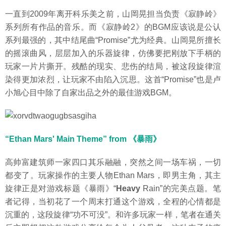
一直到2009年离开科乐美之前，山岡晃担当负责《寂静岭》
系列所有作品的音乐。而《寂静岭2》的BGM应该说是公认
系列最强的，其中结尾曲“Promise”尤为经典。山岡晃所擅长
的摇滚曲风，层层加入的乐器旋律，仿佛要把刚放下手柄的
玩家一片片撕开。残酷的现实、悲伤的结局，被这段旋律渲
染得更加浓烈，让玩家不由陷入沉思。这首“Promise”也是卢
小旭心目中除了自家出品之外的最佳游戏BGM。
“Ethan Mars' Main Theme” from 《暴雨》
高帅富建筑师一家四口其乐融融，突然之间一场车祸，一切
都变了。玩家操作的主要人物Ethan Mars，即男主角，其主
旋律正是对游戏标题《暴雨》“
Heavy
Rain”的完美点题。笔
者记得，当初花了一个周末打通这个游戏，全程的心情都是
沉重的，这段旋律“功不可没”。和许多玩家一样，笔者在通关