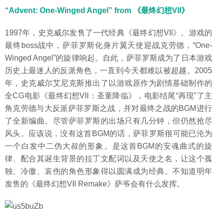
“Advent: One-Winged Angel” from 《最终幻想VII》
1997年，史克威尔发售了一代经典《最终幻想VII》。游戏的
最终boss战中，萨菲罗斯化身片翼天使迎战克劳德，“One-
Winged Angel”的旋律响起。自此，萨菲罗斯成为了日本游戏
历史上最迷人的反派角色，一直到今天都难以被超越。2005
年，史克威尔艾尼克斯推出了以游戏原作为剧情基础制作的
全CG电影《最终幻想VII：圣童降临》，电影结尾“再现”了主
角克劳德与大反派萨菲罗斯之战，并对最终之战的BGM进行
了全新编曲。尽管萨菲罗斯的出场只有几分钟，但仍然抢尽
风头。应该说，没有这首BGM的话，萨菲罗斯很可能已沦为
一个白发中二伪大叔的形象。是这首BGM的安魂曲式的旋
律、配合其诞生背景的拉丁文配词以及天使之名，让这个孤
独、冷傲、哀伤的角色形象得以圆满成为经典。不知道明年
发售的《最终幻想VII Remake》萨爷会有什么发挥。