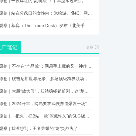
原创 | 一夜爆红的“副玩法”：半年流水过6亿，厂商争抢入局
原创 | 站在分岔口的女性向：米哈游、叠纸、网易、腾讯谁能赢？
观察 | 萃弈（The Trade Desk）发布《北美手游市场品牌出海增长白皮书》：中国厂商表现不凡，智能大屏成新营销赛道
推广笔记
更多
原创｜不存在“产品荒”：网易手上藏的又一神作曝光，这次要引爆日式RPG！
原创｜破吉尼斯世界纪录、多场顶级跨界联动，《王国纪元》又整了新活！
原创｜大胆“放大假”，却站稳畅销前列，这“梦幻”操作让多少人眼红！
原创｜2024开年，网易要在武侠赛道爆发一场“品类革命”
原创 | 一把火，把B站一款“深藏许久”的SLG烧出圈了
观察 | 我没想到，王者荣耀的“龙”突然火了