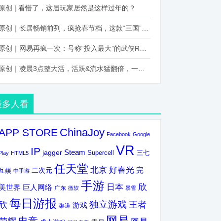
原创 | 看懵了，这届玩家居然是这样过年的？
原创｜长居畅销前列，疯抢春节档，这款“三国”火得太离谱了
原创｜网易再疯一次：号称“投入最大”的武侠RPG要在上半年炸了！
原创｜凌晨3点整大活，活跃&流水猛翻倍，一场“逆袭”把我看傻了！
最多人看
ChinaJoy
APP STORE
Facebook
Google
VR
IP
Steam
jagger
三七
Supercell
Play
HTML5
任天堂
北京
好春光
完
互娱
二次元
中手游
手游
欣
日本
美世界
巨人网络
广东
微软
暴雪
每日游报
独立游戏
欣
王者
游戏
渠道
网易