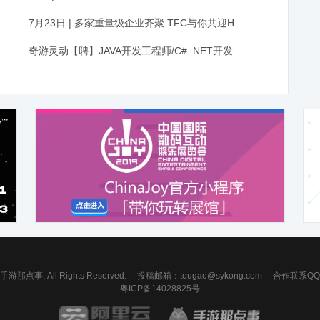
7月23日 | 多家重量级企业齐聚 TFC与你共迎HTML5重度化爆发时代
奇游灵动【聘】JAVA开发工程师/C# .NET开发工程师/运维工程师/商务/海外运营等
 手游那点事, All Rights Reserved.
投稿邮箱：
tougao@sykong.com
合作联系QQ：7
粤ICP备14028825号