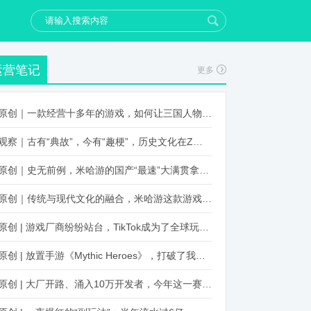
运营笔记
更多
原创｜一款经营十多年的游戏，如何让三国人物“活”起来？
观察｜古有“典故”，今有“趣梗”，历史文化在Z世代创新下焕发新生机
原创｜史无前例，米哈游的国产“最速”大满贯拿到了！
原创｜传统与现代文化的融合，米哈游这款游戏品牌跨界再出新招
原创 | 游戏厂商纷纷站台，TikTok成为了全球玩家新阵地？
原创 | 放置手游《Mythic Heroes》，打破了我们对韩国发行的认知
原创 | 大厂开路、涌入10万开发者，今年这一赛道又火起来了！了