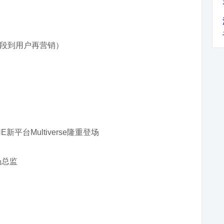
段到用户再营销）
平台Multiverse隆重登场
场总监