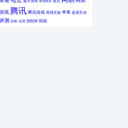
电竞
荣耀
网易
盛大游戏
索尼
移动电竞
腾讯
游戏
腾讯游戏
苹果
英雄互娱
蓝港互动
评测
韩国
谷歌
运营
阴阳师