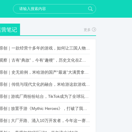
运营笔记
更多
原创｜一款经营十多年的游戏，如何让三国人物“活”起来？
观察｜古有“典故”，今有“趣梗”，历史文化在Z世代创新下焕发新生机
原创｜史无前例，米哈游的国产“最速”大满贯拿到了！
原创｜传统与现代文化的融合，米哈游这款游戏品牌跨界再出新招
原创 | 游戏厂商纷纷站台，TikTok成为了全球玩家新阵地？
原创 | 放置手游《Mythic Heroes》，打破了我们对韩国发行的认知
原创 | 大厂开路、涌入10万开发者，今年这一赛道又火起来了！了