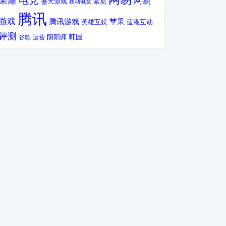
电竞
荣耀
网易
盛大游戏
索尼
移动电竞
腾讯
游戏
腾讯游戏
苹果
英雄互娱
蓝港互动
评测
韩国
谷歌
运营
阴阳师