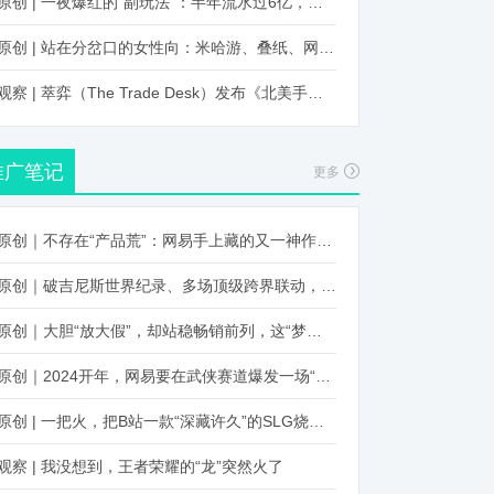
原创 | 一夜爆红的“副玩法”：半年流水过6亿，厂商争抢入局
原创 | 站在分岔口的女性向：米哈游、叠纸、网易、腾讯谁能赢？
观察 | 萃弈（The Trade Desk）发布《北美手游市场品牌出海增长白皮书》：中国厂商表现不凡，智能大屏成新营销赛道
推广笔记
更多
原创｜不存在“产品荒”：网易手上藏的又一神作曝光，这次要引爆日式RPG！
原创｜破吉尼斯世界纪录、多场顶级跨界联动，《王国纪元》又整了新活！
原创｜大胆“放大假”，却站稳畅销前列，这“梦幻”操作让多少人眼红！
原创｜2024开年，网易要在武侠赛道爆发一场“品类革命”
原创 | 一把火，把B站一款“深藏许久”的SLG烧出圈了
观察 | 我没想到，王者荣耀的“龙”突然火了