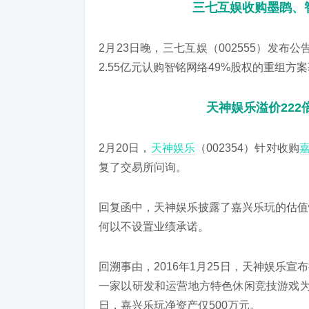
三七互娱收购墨鹍、
2月23日晚，
三七互娱
（002555）发布公
2.55亿元认购智铭网络49%股权的重组
天神娱乐溢价222
2月20日，
天神娱乐
（002354）针对收购
复了交易所问询。
回复函中，天神娱乐披露了嘉兴乐玩的估值
何以不设置业绩承诺。
回溯事由，2016年1月25日，天神娱乐宣
一家以研发和运营地方特色休闲竞技游戏为主
日，嘉兴乐玩净资产仅500万元。