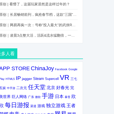
原创 | 看懵了，这届玩家居然是这样过年的？
原创｜长居畅销前列，疯抢春节档，这款“三国”火得太离谱了
原创｜网易再疯一次：号称“投入最大”的武侠RPG要在上半年炸了！
原创｜凌晨3点整大活，活跃&流水猛翻倍，一场“逆袭”把我看傻了！
最多人看
ChinaJoy
APP STORE
Facebook
Google
VR
IP
Steam
jagger
三七
Supercell
Play
HTML5
任天堂
北京
好春光
完
互娱
二次元
中手游
手游
欣
日本
美世界
巨人网络
广东
微软
暴雪
每日游报
独立游戏
欣
王者
游戏
渠道
网易