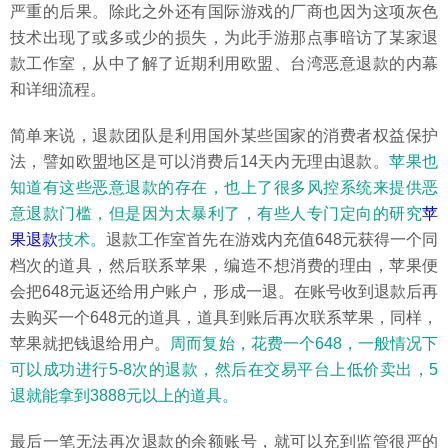
严重的后果。除此之外还有国际游戏的厂商也因为这项灰色
技术出现了或多或少的损失，为此手游那点事暗访了某家退
款工作室，从中了解了近期利用欧盟、台湾恶意退款的内幕
和详细流程。
简单来说，退款团队是利用国外某些国家的消费者权益保护
法，譬如欧盟地区是可以消费后14天内无理由退款。
苹果也
知道有这些恶意退款的存在，也上了很多风控系统来提供恶
意退款门槛，但是因为太暴利了，有些人专门定向的研究
苹
果退款
技术。
退款工作室首先在游戏内充值648元获得一个同
档次的道具，然后联系苹果，编造不想消费的理由，苹果便
会把648元返还给用户账户，形成一退。在账号收到退款后再
去购买一个648元的道具，道具到账后再次联系苹果，同样，
苹果就把钱退给用户。
周而复始，花费一个648，一般情况下
可以成功进行5-8次的退款，然后在交易平台上低价卖出，5
退就能拿到3888元以上的道具。
最后一笔无法再次退款的余额账号，就可以充到监管很严的