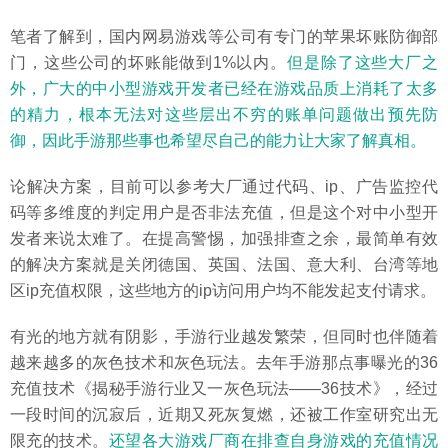
笔者了解到，国内网易游戏等公司有专门的苹果坏账防御部
门，这些公司的坏账能做到1%以内。
但是除了这些大厂之
外，广大的中小型游戏开发者已经在游戏品质上消耗了太多
的精力，根本无法对这些层出不穷的账单问题做出预先防
御，因此手游那些事也希望尽自己的能力让大家了解真相。
论解决方案，目前可以参考大厂通过代码、ip、广告监控代
码等多维度的判定用户是否非法充值，但是这个对中小型开
发者来说太难了。在提高警惕，加强排查之余，最简单有效
的解决方案就是关闭德国、英国、法国、意大利、台湾等地
区ip充值权限，这些地方的ip访问用户均不能发起支付请求。
有光的地方就有阴影，手游行业越发繁荣，但同时也伴随着
越来越多的灰色技术和灰色玩法。去年手游那点事曝光的36
充值技术《揭秘手游行业又一灰色玩法——36技术》，经过
一段时间的沉寂后，近期又死灰复燃，还被工作室研究出无
限充的技术。
还望各大游戏厂商在排查自身游戏的充值情况