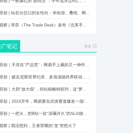
原创 | 一夜爆红的“副玩法”：半年流水过6亿，厂商争抢入局
原创 | 站在分岔口的女性向：米哈游、叠纸、网易、腾讯谁能赢？
观察 | 萃弈（The Trade Desk）发布《北美手游市场品牌出海增长白皮书》：中国厂商表现不凡，智能大屏成新营销赛道
推广笔记
更多
原创｜不存在“产品荒”：网易手上藏的又一神作曝光，这次要引爆日式RPG！
原创｜破吉尼斯世界纪录、多场顶级跨界联动，《王国纪元》又整了新活！
原创｜大胆“放大假”，却站稳畅销前列，这“梦幻”操作让多少人眼红！
原创｜2024开年，网易要在武侠赛道爆发一场“品类革命”
原创 | 一把火，把B站一款“深藏许久”的SLG烧出圈了
观察 | 我没想到，王者荣耀的“龙”突然火了