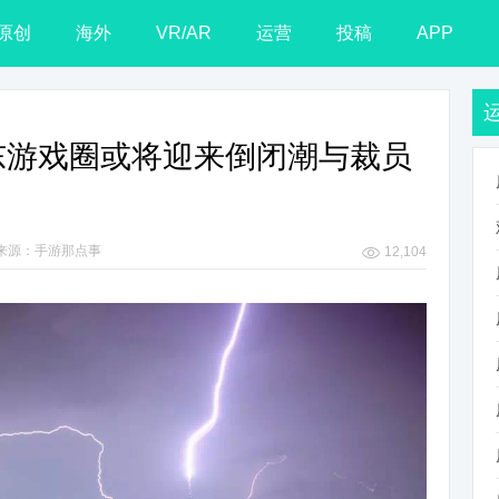
原创
海外
VR/AR
运营
投稿
APP
年广东游戏圈或将迎来倒闭潮与裁员
来源：手游那点事
12,104