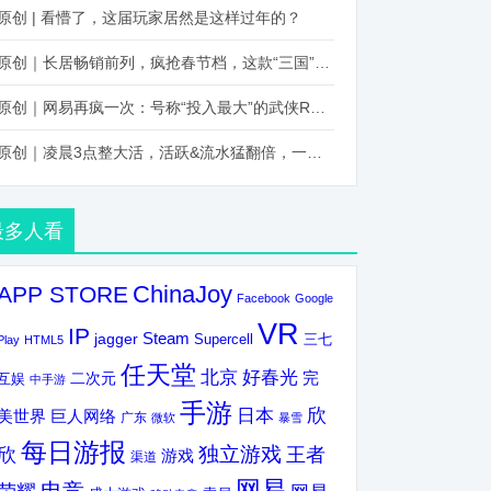
原创 | 看懵了，这届玩家居然是这样过年的？
原创｜长居畅销前列，疯抢春节档，这款“三国”火得太离谱了
原创｜网易再疯一次：号称“投入最大”的武侠RPG要在上半年炸了！
原创｜凌晨3点整大活，活跃&流水猛翻倍，一场“逆袭”把我看傻了！
最多人看
ChinaJoy
APP STORE
Facebook
Google
VR
IP
Steam
jagger
三七
Supercell
Play
HTML5
任天堂
北京
好春光
完
互娱
二次元
中手游
手游
欣
日本
美世界
巨人网络
广东
微软
暴雪
每日游报
独立游戏
欣
王者
游戏
渠道
网易