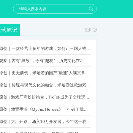
运营笔记
更多
原创｜一款经营十多年的游戏，如何让三国人物“活”起来？
观察｜古有“典故”，今有“趣梗”，历史文化在Z世代创新下焕发新生机
原创｜史无前例，米哈游的国产“最速”大满贯拿到了！
原创｜传统与现代文化的融合，米哈游这款游戏品牌跨界再出新招
原创 | 游戏厂商纷纷站台，TikTok成为了全球玩家新阵地？
原创 | 放置手游《Mythic Heroes》，打破了我们对韩国发行的认知
原创 | 大厂开路、涌入10万开发者，今年这一赛道又火起来了！了