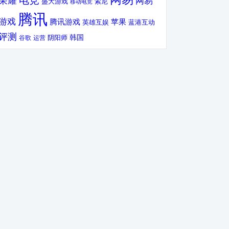
电竞
荣耀
网易
盛大游戏
索尼
移动电竞
腾讯
游戏
腾讯游戏
苹果
英雄互娱
蓝港互动
评测
韩国
谷歌
运营
阴阳师