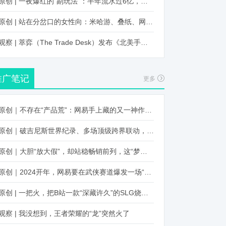
原创 | 一夜爆红的“副玩法”：半年流水过6亿，厂商争抢入局
原创 | 站在分岔口的女性向：米哈游、叠纸、网易、腾讯谁能赢？
观察 | 萃弈（The Trade Desk）发布《北美手游市场品牌出海增长白皮书》：中国厂商表现不凡，智能大屏成新营销赛道
推广笔记
更多
原创｜不存在“产品荒”：网易手上藏的又一神作曝光，这次要引爆日式RPG！
原创｜破吉尼斯世界纪录、多场顶级跨界联动，《王国纪元》又整了新活！
原创｜大胆“放大假”，却站稳畅销前列，这“梦幻”操作让多少人眼红！
原创｜2024开年，网易要在武侠赛道爆发一场“品类革命”
原创 | 一把火，把B站一款“深藏许久”的SLG烧出圈了
观察 | 我没想到，王者荣耀的“龙”突然火了