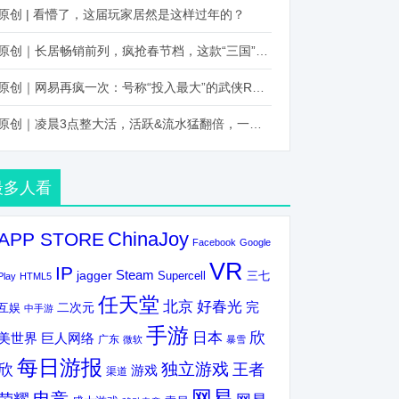
原创 | 看懵了，这届玩家居然是这样过年的？
原创｜长居畅销前列，疯抢春节档，这款“三国”火得太离谱了
原创｜网易再疯一次：号称“投入最大”的武侠RPG要在上半年炸了！
原创｜凌晨3点整大活，活跃&流水猛翻倍，一场“逆袭”把我看傻了！
最多人看
ChinaJoy
APP STORE
Facebook
Google
VR
IP
Steam
jagger
三七
Supercell
Play
HTML5
任天堂
北京
好春光
完
互娱
二次元
中手游
手游
欣
日本
美世界
巨人网络
广东
微软
暴雪
每日游报
独立游戏
欣
王者
游戏
渠道
网易