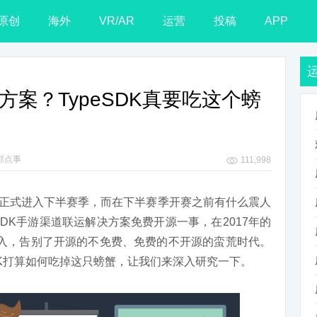
原创
海外
VR/AR
运营
投稿
APP
方案？TypeSDK真要吃这个螃
那点事
111,998
游市场正式进入下半赛季，而在下半赛季开赛之前有什么震人
SDK手游渠道联运解决方案免费开源一事，在2017年的
入，告别了开源的不免费、免费的不开源的蛮荒时代。
DK打算如何吃掉这只螃蟹，让我们来深入研究一下。