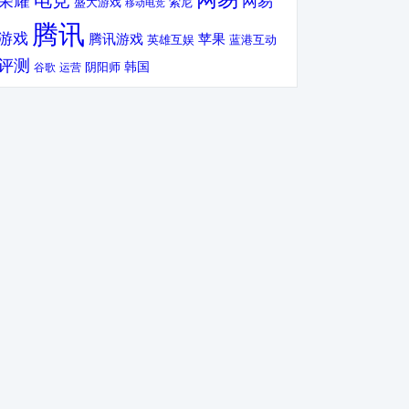
电竞
荣耀
网易
盛大游戏
索尼
移动电竞
腾讯
游戏
腾讯游戏
苹果
英雄互娱
蓝港互动
评测
韩国
谷歌
运营
阴阳师