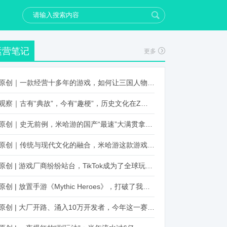
运营笔记
更多
原创｜一款经营十多年的游戏，如何让三国人物“活”起来？
观察｜古有“典故”，今有“趣梗”，历史文化在Z世代创新下焕发新生机
原创｜史无前例，米哈游的国产“最速”大满贯拿到了！
原创｜传统与现代文化的融合，米哈游这款游戏品牌跨界再出新招
原创 | 游戏厂商纷纷站台，TikTok成为了全球玩家新阵地？
原创 | 放置手游《Mythic Heroes》，打破了我们对韩国发行的认知
原创 | 大厂开路、涌入10万开发者，今年这一赛道又火起来了！了