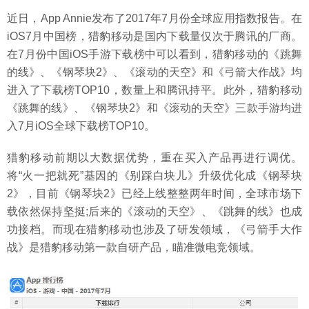
近日，App Annie发布了2017年7月份全球应用指数报告。在
iOS7月中国榜，猎豹移动是国内下载量仅次于腾讯的厂商。
在7月份中国iOS手游下载榜中可以看到，猎豹移动的《跳舞
的线》、《钢琴块2》、《滚动的天空》和《弓箭大作战》均
进入了下载榜TOP10，数量上和腾讯持平。此外，猎豹移动
《跳舞的线》、《钢琴块2》和《滚动的天空》三款手游均进
入7月iOS全球下载榜TOP10。
猎豹移动前期以大数据优势，重在买入产品再进行调优。
将“火一把就死”基因的《别踩白块儿》升级优化成《钢琴块
2》，目前《钢琴块2》已经上线整整两年时间，全球市场下
载依然保持坚挺;后来的《滚动的天空》、《跳舞的线》也成
功接档。而现在猎豹移动也涉及了研发领域，《弓箭手大作
战》是猎豹移动第一款自研产品，瞄准微电竞领域。