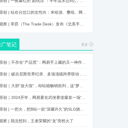
原创 | 一夜爆红的“副玩法”：半年流水过6亿，厂商争抢入局
原创 | 站在分岔口的女性向：米哈游、叠纸、网易、腾讯谁能赢？
观察 | 萃弈（The Trade Desk）发布《北美手游市场品牌出海增长白皮书》：中国厂商表现不凡，智能大屏成新营销赛道
推广笔记
更多
原创｜不存在“产品荒”：网易手上藏的又一神作曝光，这次要引爆日式RPG！
原创｜破吉尼斯世界纪录、多场顶级跨界联动，《王国纪元》又整了新活！
原创｜大胆“放大假”，却站稳畅销前列，这“梦幻”操作让多少人眼红！
原创｜2024开年，网易要在武侠赛道爆发一场“品类革命”
原创 | 一把火，把B站一款“深藏许久”的SLG烧出圈了
观察 | 我没想到，王者荣耀的“龙”突然火了