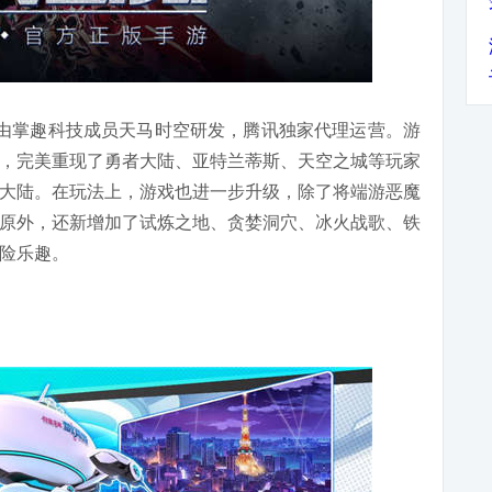
由掌趣科技成员天马时空研发，腾讯独家代理运营。游
，完美重现了勇者大陆、亚特兰蒂斯、天空之城等玩家
大陆。在玩法上，游戏也进一步升级，除了将端游恶魔
原外，还新增加了试炼之地、贪婪洞穴、冰火战歌、铁
险乐趣。