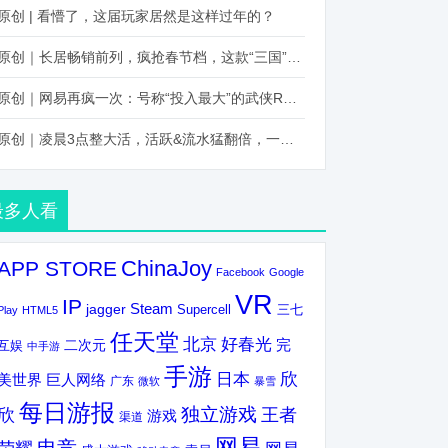
原创 | 看懵了，这届玩家居然是这样过年的？
原创｜长居畅销前列，疯抢春节档，这款“三国”火得太离谱了
原创｜网易再疯一次：号称“投入最大”的武侠RPG要在上半年炸了！
原创｜凌晨3点整大活，活跃&流水猛翻倍，一场“逆袭”把我看傻了！
最多人看
ChinaJoy
APP STORE
Facebook
Google
VR
IP
Steam
jagger
三七
Supercell
Play
HTML5
任天堂
北京
好春光
完
互娱
二次元
中手游
手游
欣
日本
美世界
巨人网络
广东
微软
暴雪
每日游报
独立游戏
欣
王者
游戏
渠道
网易