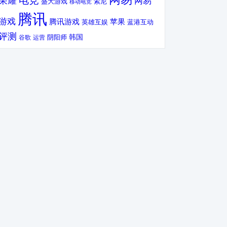
电竞
荣耀
网易
盛大游戏
索尼
移动电竞
腾讯
游戏
腾讯游戏
苹果
英雄互娱
蓝港互动
评测
韩国
谷歌
运营
阴阳师