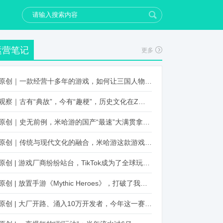
运营笔记
更多
原创｜一款经营十多年的游戏，如何让三国人物“活”起来？
观察｜古有“典故”，今有“趣梗”，历史文化在Z世代创新下焕发新生机
原创｜史无前例，米哈游的国产“最速”大满贯拿到了！
原创｜传统与现代文化的融合，米哈游这款游戏品牌跨界再出新招
原创 | 游戏厂商纷纷站台，TikTok成为了全球玩家新阵地？
原创 | 放置手游《Mythic Heroes》，打破了我们对韩国发行的认知
原创 | 大厂开路、涌入10万开发者，今年这一赛道又火起来了！了