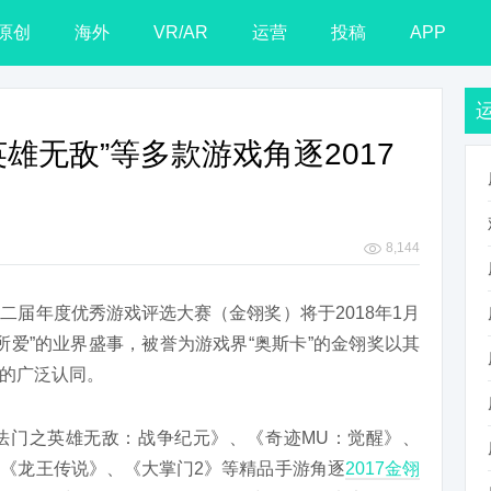
原创
海外
VR/AR
运营
投稿
APP
英雄无敌”等多款游戏角逐2017
8,144
二届年度优秀游戏评选大赛（金翎奖）将于2018年1月
所爱”的业界盛事，被誉为游戏界“奥斯卡”的金翎奖以其
的广泛认同。
法门之英雄无敌：战争纪元》、《奇迹MU：觉醒》、
《龙王传说》、《大掌门2》等精品手游角逐
2017金翎