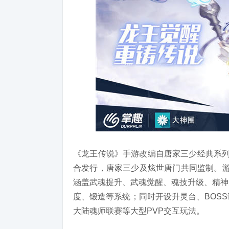
《龙王传说》手游改编自唐家三少经典系列
合发行，唐家三少及炫世唐门共同监制。游
涵盖武魂提升、武魂觉醒、魂技升级、精神
度、锻造等系统；同时开设升灵台、BOS
大陆魂师联赛等大型PVP交互玩法。