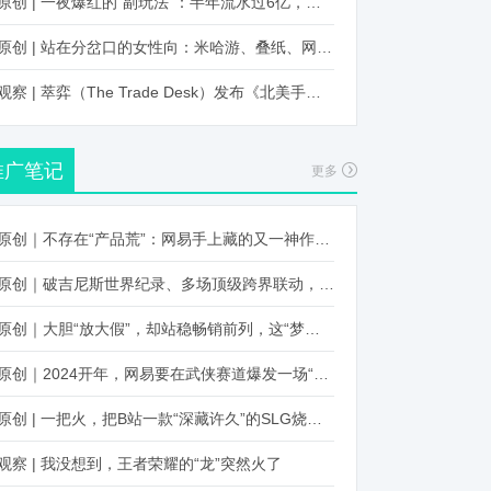
原创 | 一夜爆红的“副玩法”：半年流水过6亿，厂商争抢入局
原创 | 站在分岔口的女性向：米哈游、叠纸、网易、腾讯谁能赢？
观察 | 萃弈（The Trade Desk）发布《北美手游市场品牌出海增长白皮书》：中国厂商表现不凡，智能大屏成新营销赛道
推广笔记
更多
原创｜不存在“产品荒”：网易手上藏的又一神作曝光，这次要引爆日式RPG！
原创｜破吉尼斯世界纪录、多场顶级跨界联动，《王国纪元》又整了新活！
原创｜大胆“放大假”，却站稳畅销前列，这“梦幻”操作让多少人眼红！
原创｜2024开年，网易要在武侠赛道爆发一场“品类革命”
原创 | 一把火，把B站一款“深藏许久”的SLG烧出圈了
观察 | 我没想到，王者荣耀的“龙”突然火了