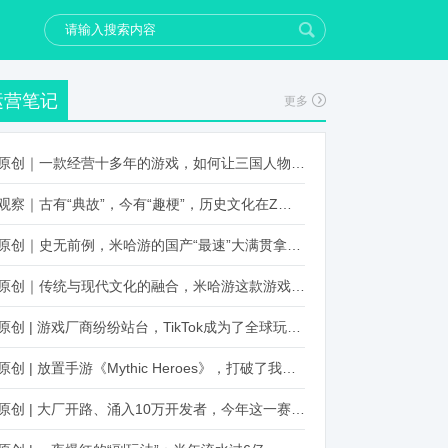
运营笔记
更多
原创｜一款经营十多年的游戏，如何让三国人物“活”起来？
观察｜古有“典故”，今有“趣梗”，历史文化在Z世代创新下焕发新生机
原创｜史无前例，米哈游的国产“最速”大满贯拿到了！
原创｜传统与现代文化的融合，米哈游这款游戏品牌跨界再出新招
原创 | 游戏厂商纷纷站台，TikTok成为了全球玩家新阵地？
原创 | 放置手游《Mythic Heroes》，打破了我们对韩国发行的认知
原创 | 大厂开路、涌入10万开发者，今年这一赛道又火起来了！了