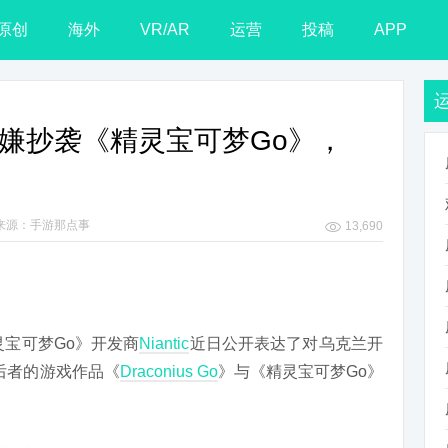
原创
海外
VR/AR
运营
投稿
APP
涉嫌抄袭《精灵宝可梦Go》，
来源：手游那点事
13,690
灵宝可梦Go》开发商
Niantic
近日公开表达了对乌克兰开
为，后者的游戏作品《
Draconius Go
》与《精灵宝可梦Go》