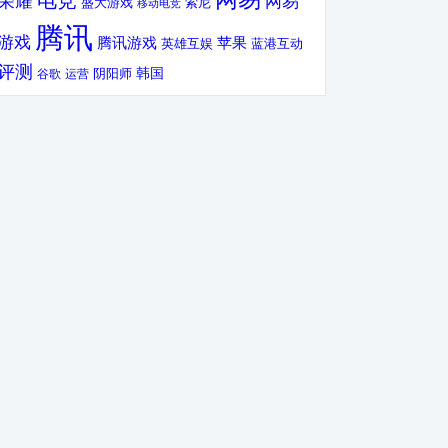
电竞
荣耀
网易
盛大游戏
索尼
移动电竞
腾讯
游戏
腾讯游戏
苹果
英雄互娱
蓝港互动
评测
韩国
谷歌
运营
阴阳师