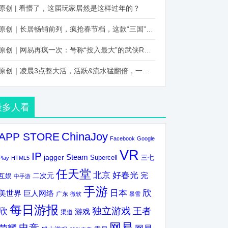
原创 | 看懵了，这届玩家居然是这样过年的？
原创｜长居畅销前列，疯抢春节档，这款“三国”火得太离谱了
原创｜网易再疯一次：号称“投入最大”的武侠RPG要在上半年炸了！
原创｜凌晨3点整大活，活跃&流水猛翻倍，一场“逆袭”把我看傻了！
最多人看
ChinaJoy
APP STORE
Facebook
Google
VR
IP
Steam
jagger
三七
Supercell
Play
HTML5
任天堂
北京
好春光
完
互娱
二次元
中手游
手游
欣
日本
美世界
巨人网络
广东
微软
暴雪
每日游报
独立游戏
欣
王者
游戏
渠道
网易