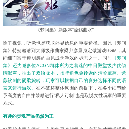
《梦间集》新版本“流觞曲水”
除了视觉，听觉也是获取外界信息的重要途径。因此《梦间
集》特别邀请到大师级作曲家梁邦彦量身定做游戏BGM，其
纤细而富于透明感的曲风成为游戏的标志之一。同时
《梦间
集》还力邀多位ACGN群体所为之着迷的中日殿堂级声优倾
情献声，推出了双语版本，招牌角色金铃索的清冷疏离、紫
薇软剑的阴柔婉转，玩家可以根据自己的喜好选择不同的语
言来进行游戏。
在不破坏整体氛围的前提下，在各个细节给
予高度的自由并鼓励进行“私人订制”也是取悦女性玩家的重要
方式。
有趣的灵魂产品仍然为王