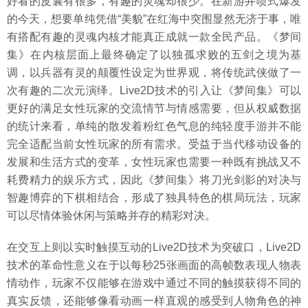
好看的皮囊有很多，有趣的灵魂却很少。在新游井喷式爆发
的今天，想要单纯凭借“美貌”在红海中突围显然无济于事，唯
有搭配有趣的灵魂内核才能真正成就一款全民产品。《梦间
集》在内核层面上最终确定了以独孤求败的五剑之境为基
调，以兵器有灵的颠覆性设定为世界观，将传统武侠做了一
次有趣的二次元演绎。Live2D技术的引入让《梦间集》可以
更好的满足女性玩家的交流情节与情感需要，但从权威数据
的统计来看，单纯的散发着粉红色气息的纯轻度手游并不能
完全适配当前女性玩家的所有需求。受益于当代移动设备的
发展和生活方式的变革，女性玩家也需要一种既有挑战又不
耗费精力的娱乐方式，因此《梦间集》将刀光剑影的对决与
智趣博弈的下棋相结合，形成了独具特色的棋局玩法，玩家
可以尽情体验休闲与策略并存的精彩对决。
在交互上则以实时触摸互动的Live2D技术为突破口，Live2D
技术的革命性意义在于以每秒25张画面的高帧数表现人物表
情动作，玩家不仅能够在游戏中通过不同的触摸获得不同的
真实反馈，还能够像看动画一样直观的感受到人物角色的神