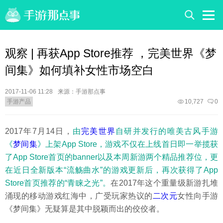
观察 | 再获App Store推荐 ，完美世界《梦
间集》如何填补女性市场空白
2017-11-06 11:28
来源：手游那点事
手游产品
10,727
0
2017年7月14日，
由
完美世界
自研并发行的唯美古风手游
《
梦间集
》上架App Store，游戏不仅在上线首日即一举揽获
了App Store首页的banner以及本周新游两个精品推荐位，更
在近日全新版本“流觞曲水”的游戏更新后，再次获得了App
Store首页推荐的“青睐之光”。
在2017年这个重量级新游扎堆
涌现的移动游戏红海中，广受玩家热议的
二次元
女性向手游
《梦间集》无疑算是其中脱颖而出的佼佼者。