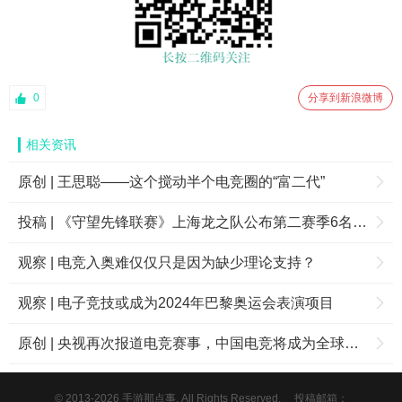
0
分享到新浪微博
相关资讯
原创 | 王思聪——这个搅动半个电竞圈的“富二代”
投稿 | 《守望先锋联赛》上海龙之队公布第二赛季6名新选手名单
观察 | 电竞入奥难仅仅只是因为缺少理论支持？
观察 | 电子竞技或成为2024年巴黎奥运会表演项目
原创 | 央视再次报道电竞赛事，中国电竞将成为全球电竞体系标杆
© 2013-2026 手游那点事, All Rights Reserved.
投稿邮箱：