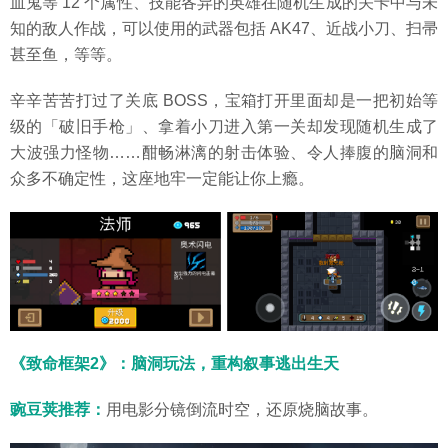
血鬼等 12 个属性、技能各异的英雄在随机生成的关卡中与未
知的敌人作战，可以使用的武器包括 AK47、近战小刀、扫帚
甚至鱼，等等。
辛辛苦苦打过了关底 BOSS，宝箱打开里面却是一把初始等
级的「破旧手枪」、拿着小刀进入第一关却发现随机生成了
大波强力怪物……酣畅淋漓的射击体验、令人捧腹的脑洞和
众多不确定性，这座地牢一定能让你上瘾。
《致命框架2》：脑洞玩法，重构叙事逃出生天
豌豆荚
推荐：
用电影分镜倒流时空，还原烧脑故事。