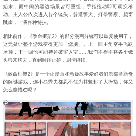
始末，而中间的黑边场景皆可重组，手指拖动即可调换移
动。主人公依次进入各个镜头，躲避警犬、打晕警察、爬窗
跳崖，上演各种特技。
相比前作，《致命框架2》的部分漫画分镜可以重复使用了，
这无疑让整个游戏变得更加「烧脑」。上一回主角空手飞跃
屋顶，下一回他可能持斧破窗入室……我们不得不将各个镜
头移来移去，直到顺序正确，剧情继续。
《致命框架2》是一个让漫画和悬疑故事爱好者们都倍觉新奇
的解谜游戏，连小岛秀夫都忍不住为其竖起了大拇指，你又
怎么能错过呢？