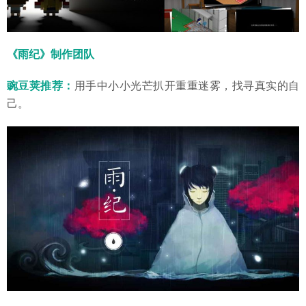
《雨纪》制作团队
豌豆荚推荐：
用手中小小光芒扒开重重迷雾，找寻真实的自
己。