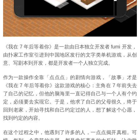
《我在 7 年后等着你》是一款由日本独立开发者 fumi 开发，
由扑家工作室引进到中国地区发行的文字类单机游戏，从创
意、写剧本到开发，都是开发者一个人独立完成。
作为一款操作全靠「点点点」的剧情向游戏，「故事」才是
《我在 7 年后等着你》这款游戏的核心：主角在 7 年前失去
了自己的记忆，但他的脑海里一直记得自己与一个人有个约
定，必须要去实现它。于是，他求了自己的父母很久，终于
回到老家，开始寻找和自己约定过的人，想了解这个心愿，
找到约定的内容。
在这个过程之中，他遇到了许多的人，一点点揭开真相。可