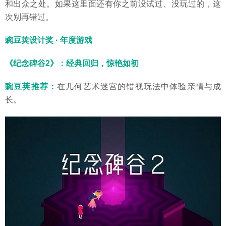
和出众之处。如果这里面还有你之前没试过、没玩过的，这
次别再错过。
豌豆荚设计奖 · 年度游戏
《纪念碑谷2》：经典回归，惊艳如初
豌豆荚推荐：
在几何艺术迷宫的错视玩法中体验亲情与成
长。