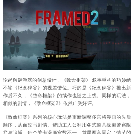
论起解谜游戏的创意设计，《致命框架》 叙事重构的巧妙绝
不输《纪念碑谷》的视差错位。巧的是《纪念碑谷》推出新
作后不久，《致命框架》的续作也随之上线。同样的玩法，
相似的剧情，《致命框架2》依然广受好评。
《致命框架》系列的核心玩法是重新调整多宫格漫画的先后
顺序，从而改写剧情、帮助主人公利用各式道具躲避警察阻
拦与追捕。每个关卡漫画宫数不一，首尾两宫固定了情节的