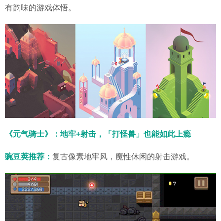
有韵味的游戏体悟。
《元气骑士》：地牢+射击，「打怪兽」也能如此上瘾
豌豆荚推荐：
复古像素地牢风，魔性休闲的射击游戏。