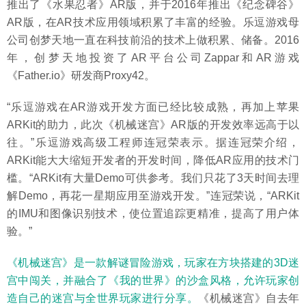
推出了《水果忍者》AR版，并于2016年推出《纪念碑谷》
AR版，在AR技术应用领域积累了丰富的经验。乐逗游戏母
公司创梦天地一直在科技前沿的技术上做积累、储备。2016
年，创梦天地投资了AR平台公司Zappar和AR游戏
《Father.io》研发商Proxy42。
“乐逗游戏在AR游戏开发方面已经比较成熟，再加上苹果
ARKit的助力，此次《机械迷宫》AR版的开发效率远高于以
往。”乐逗游戏高级工程师连冠荣表示。据连冠荣介绍，
ARKit能大大缩短开发者的开发时间，降低AR应用的技术门
槛。“ARKit有大量Demo可供参考。我们只花了3天时间去理
解Demo，再花一星期应用至游戏开发。”连冠荣说，“ARKit
的IMU和图像识别技术，使位置追踪更精准，提高了用户体
验。”
《机械迷宫》是一款解谜冒险游戏，玩家在方块搭建的3D迷
宫中闯关，并融合了《我的世界》的沙盒风格，允许玩家创
造自己的迷宫与全世界玩家进行分享。
《机械迷宫》自去年