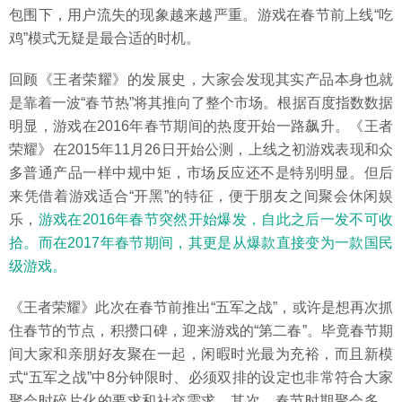
包围下，用户流失的现象越来越严重。游戏在春节前上线“吃
鸡”模式无疑是最合适的时机。
回顾《王者荣耀》的发展史，大家会发现其实产品本身也就
是靠着一波“春节热”将其推向了整个市场。根据百度指数数据
明显，游戏在2016年春节期间的热度开始一路飙升。《王者
荣耀》在2015年11月26日开始公测，上线之初游戏表现和众
多普通产品一样中规中矩，市场反应还不是特别明显。但后
来凭借着游戏适合“开黑”的特征，便于朋友之间聚会休闲娱
乐，
游戏在2016年春节突然开始爆发，自此之后一发不可收
拾。而在2017年春节期间，其更是从爆款直接变为一款国民
级游戏。
《王者荣耀》此次在春节前推出“五军之战”，或许是想再次抓
住春节的节点，积攒口碑，迎来游戏的“第二春”。毕竟春节期
间大家和亲朋好友聚在一起，闲暇时光最为充裕，而且新模
式“五军之战”中8分钟限时、必须双排的设定也非常符合大家
聚会时碎片化的要求和社交需求。其次，春节时期聚会多、