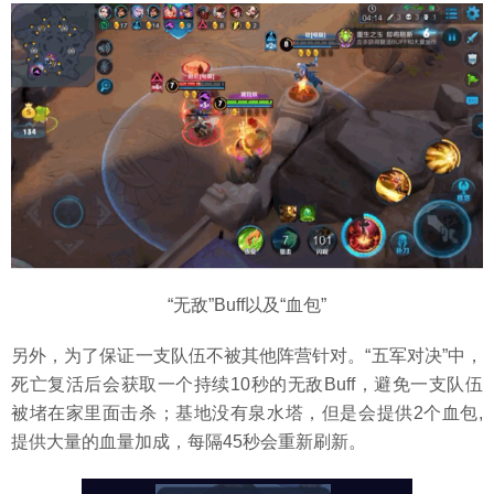
“无敌”Buff以及“血包”
另外，为了保证一支队伍不被其他阵营针对。“五军对决”中，
死亡复活后会获取一个持续10秒的无敌Buff，避免一支队伍
被堵在家里面击杀；基地没有泉水塔，但是会提供2个血包,
提供大量的血量加成，每隔45秒会重新刷新。