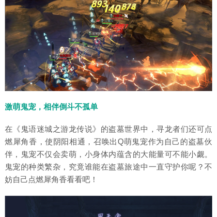
激萌鬼宠，相伴倒斗不孤单
在《鬼语迷城之游龙传说》的盗墓世界中，寻龙者们还可点
燃犀角香，使阴阳相通，召唤出Q萌鬼宠作为自己的盗墓伙
伴，鬼宠不仅会卖萌，小身体内蕴含的大能量可不能小觑。
鬼宠的种类繁杂，究竟谁能在盗墓旅途中一直守护你呢？不
妨自己点燃犀角香看看吧！