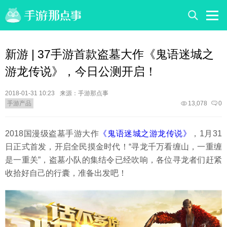
新游 | 37手游首款盗墓大作《鬼语迷城之
游龙传说》，今日公测开启！
2018-01-31 10:23
来源：手游那点事
手游产品
13,078
0
2018国漫级盗墓手游大作
《鬼语迷城之游龙传说》
，1月31
日正式首发，开启全民摸金时代！“寻龙千万看缠山，一重缠
是一重关”，盗墓小队的集结令已经吹响，各位寻龙者们赶紧
收拾好自己的行囊，准备出发吧！