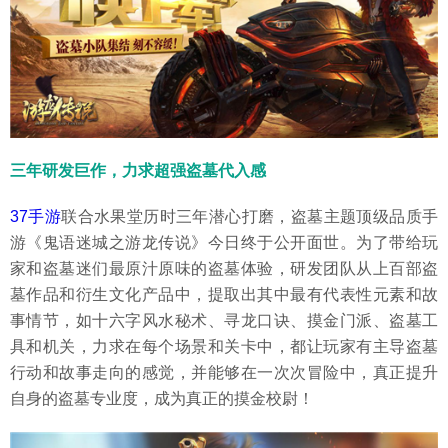
三年研发巨作，力求超强盗墓代入感
37手游
联合水果堂历时三年潜心打磨，盗墓主题顶级品质手
游《鬼语迷城之游龙传说》今日终于公开面世。为了带给玩
家和盗墓迷们最原汁原味的盗墓体验，研发团队从上百部盗
墓作品和衍生文化产品中，提取出其中最有代表性元素和故
事情节，如十六字风水秘术、寻龙口诀、摸金门派、盗墓工
具和机关，力求在每个场景和关卡中，都让玩家有主导盗墓
行动和故事走向的感觉，并能够在一次次冒险中，真正提升
自身的盗墓专业度，成为真正的摸金校尉！