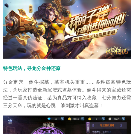
特色玩法，寻龙分金神还原
分金定穴，倒斗探墓，墓室机关重重……多种盗墓特色玩
法，为玩家打造全新沉浸式盗墓体验。倒斗得来的宝藏还需
经过一番真伪验证，鉴为真品方可纳入收藏，七分努力还需
三分天命，玩的就是心跳，够刺激才叫真盗墓！