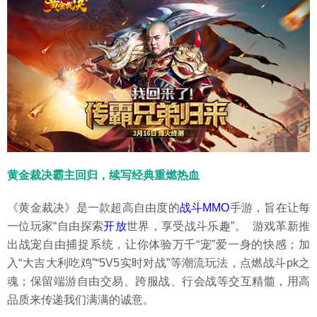
黄金裁决
霸主回归
，续写
经典
重燃热血
《黄金裁决》是一款超高自由度的
战斗
MMO
手游，旨在让每
一位玩家“自由探索
开放
世界，享受战斗乐趣”。 游戏革新推
出战宠自由捕捉系统，让你体验万千“宠”爱一身的快感；加
入“大吉大利吃鸡”“5V5实时对战”等潮流玩法，点燃战斗pk之
魂；保留端游自由交易、跨服战、行会战等交互精髓，用高
品质来传递我们满满的诚意。