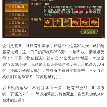
说到抢装备，终归有个赢家，只是不怕这赢家太强，就怕这
赢家太闲，这一日日的蹲在BOSS旁，一刷即收，搁谁谁受
得了？于是《黄金裁决》就专设了”全民宝地“地图，怎么全
民“？就30分钟，无论是土豪还是操作流，每天只能进入30分
钟（按战力分配宝地），当有所欠缺时避其锋芒，再另寻时
机收割宝地BOSS，宝藏迟早到手。
以上说的这些，不过是冰山一角，还有帮会战、时装系
统、“跨服吃鸡”……等多如繁星的特色亮点，自己到游戏来体
验才能知道！