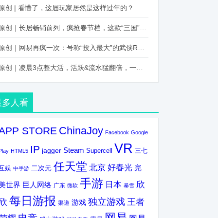
原创 | 看懵了，这届玩家居然是这样过年的？
原创｜长居畅销前列，疯抢春节档，这款“三国”火得太离谱了
原创｜网易再疯一次：号称“投入最大”的武侠RPG要在上半年炸了！
原创｜凌晨3点整大活，活跃&流水猛翻倍，一场“逆袭”把我看傻了！
最多人看
ChinaJoy
APP STORE
Facebook
Google
VR
IP
Steam
jagger
三七
Supercell
Play
HTML5
任天堂
北京
好春光
完
互娱
二次元
中手游
手游
欣
日本
美世界
巨人网络
广东
微软
暴雪
每日游报
独立游戏
欣
王者
游戏
渠道
网易