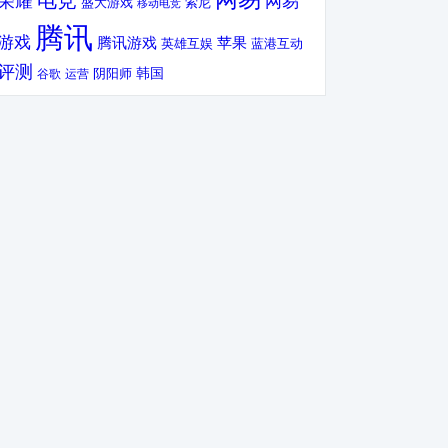
电竞
荣耀
网易
盛大游戏
索尼
移动电竞
腾讯
游戏
腾讯游戏
苹果
英雄互娱
蓝港互动
评测
韩国
谷歌
运营
阴阳师