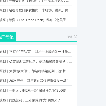
原创 | 一夜爆红的“副玩法”：半年流水过6亿，厂商争抢入局
原创 | 站在分岔口的女性向：米哈游、叠纸、网易、腾讯谁能赢？
观察 | 萃弈（The Trade Desk）发布《北美手游市场品牌出海增长白皮书》：中国厂商表现不凡，智能大屏成新营销赛道
推广笔记
更多
原创｜不存在“产品荒”：网易手上藏的又一神作曝光，这次要引爆日式RPG！
原创｜破吉尼斯世界纪录、多场顶级跨界联动，《王国纪元》又整了新活！
原创｜大胆“放大假”，却站稳畅销前列，这“梦幻”操作让多少人眼红！
原创｜2024开年，网易要在武侠赛道爆发一场“品类革命”
原创 | 一把火，把B站一款“深藏许久”的SLG烧出圈了
观察 | 我没想到，王者荣耀的“龙”突然火了