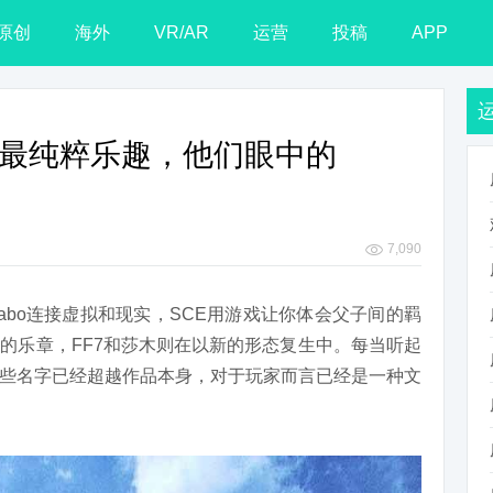
原创
海外
VR/AR
运营
投稿
APP
体验最纯粹乐趣，他们眼中的
7,090
abo连接虚拟和现实，SCE用游戏让你体会父子间的羁
的乐章，FF7和莎木则在以新的形态复生中。每当听起
些名字已经超越作品本身，对于玩家而言已经是一种文