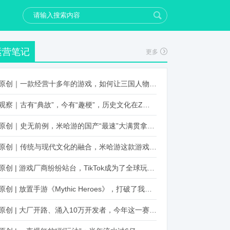
运营笔记
更多
原创｜一款经营十多年的游戏，如何让三国人物“活”起来？
观察｜古有“典故”，今有“趣梗”，历史文化在Z世代创新下焕发新生机
原创｜史无前例，米哈游的国产“最速”大满贯拿到了！
原创｜传统与现代文化的融合，米哈游这款游戏品牌跨界再出新招
原创 | 游戏厂商纷纷站台，TikTok成为了全球玩家新阵地？
原创 | 放置手游《Mythic Heroes》，打破了我们对韩国发行的认知
原创 | 大厂开路、涌入10万开发者，今年这一赛道又火起来了！了