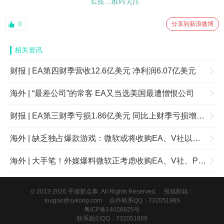
0
分享到新浪微博
相关资讯
财报 | EA第四财季营收12.6亿美元 净利润6.07亿美元
海外 | “最差公司”的常客 EA又当选美国最遭憎恨公司
财报 | EA第三财季亏损1.86亿美元 同比上财季亏损增加745%
海外 | 缺乏独占爆款游戏：微软或将收购EA、V社以及《绝地求生》开发商PUBG
海外 | 大手笔！外媒爆料微软正考虑收购EA、V社、PUBG
© 2013-2026 手游那点事, All Rights Reserved.
投稿邮箱：
tougao@sykong.com
合作联系QQ：732051989
粤ICP备14028825号
联系我们QQ：732051989