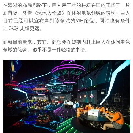
在清晰的布局思路下，巨人用三年的耕耘在国内开拓了一片
新市场。凭着《球球大作战》在休闲电竞领域的表现，巨人
目前已经可以宣布拿到该领域的VIP席位，同时也有条件
让“球球”走得更远。
而就目前看来，其它厂商想要在短期内赶上巨人在休闲电竞
领域的优势， 似乎不是一件轻松的事情。