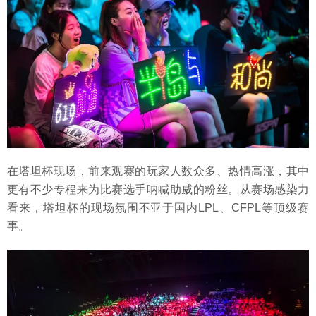
在塔坦杯现场，前来观赛的玩家人数众多、热情高涨，其中
更有不少专程来为比赛选手呐喊助威的粉丝。从赛场感染力
看来，塔坦杯的现场氛围不亚于国内LPL、CFPL等顶级赛
事。