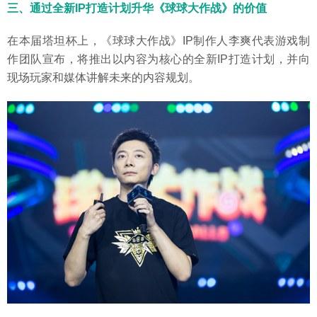
三、通过全新IP打造计划升华《球球大作战》的价值
在本届塔坦杯上，《球球大作战》IP制作人李爽代表游戏制
作团队宣布，将推出以内容为核心的全新IP打造计划，并向
现场玩家和媒体讲解未来的内容规划。