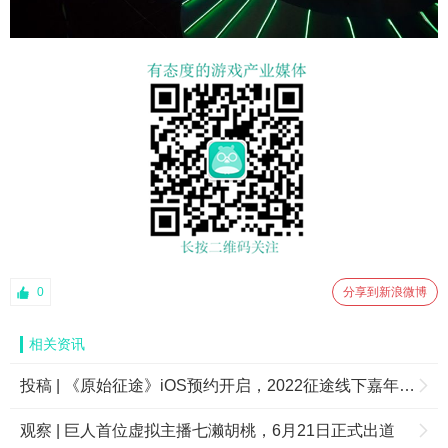
0
分享到新浪微博
相关资讯
投稿 | 《原始征途》iOS预约开启，2022征途线下嘉年华圆满落幕！
观察 | 巨人首位虚拟主播七濑胡桃，6月21日正式出道