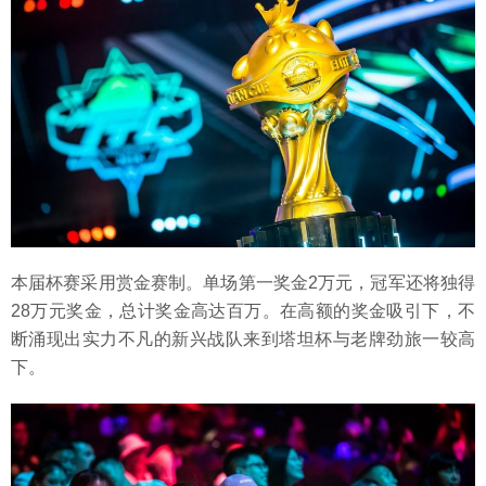
本届杯赛采用赏金赛制。单场第一奖金2万元，冠军还将独得
28万元奖金，总计奖金高达百万。在高额的奖金吸引下，不
断涌现出实力不凡的新兴战队来到塔坦杯与老牌劲旅一较高
下。