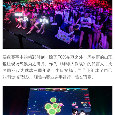
要数赛事中的精彩时刻，除了FOX夺冠之外，周冬雨的出现
也让现场气氛为之沸腾。作为《球球大作战》的代言人，周
冬雨不仅为球球三周年送上生日祝福，而且还组建了自己
的“球之光”战队，现场与职业选手进行一场友谊赛。