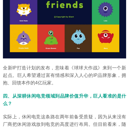
全新IP打造计划的发布，意味着《球球大作战》来到一个新
起点。巨人希望通过富有情感和深入人心的IP品牌形象，拥
抱、回馈本作的4亿玩家。
四、从深耕休闲电竞领域到品牌价值升华，巨人看准的是什
么？
实际上，休闲电竞这条路在两年前备受质疑，因为从来没有
厂商把休闲游戏放到电竞的高度进行布局。但目前看来，随