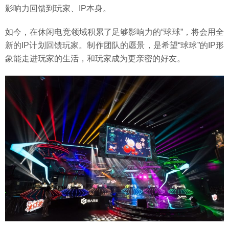
影响力回馈到玩家、IP本身。
如今，在休闲电竞领域积累了足够影响力的“球球”，将会用全
新的IP计划回馈玩家。制作团队的愿景，是希望“球球”的IP形
象能走进玩家的生活，和玩家成为更亲密的好友。