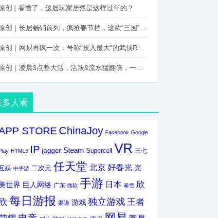
原创 | 看懵了，这届玩家居然是这样过年的？
原创｜长居畅销前列，疯抢春节档，这款“三国”火得太离谱了
原创｜网易再疯一次：号称“投入最大”的武侠RPG要在上半年炸了！
原创｜凌晨3点整大活，活跃&流水猛翻倍，一场“逆袭”把我看傻了！
最多人看
ChinaJoy
APP STORE
Facebook
Google
VR
IP
Steam
jagger
三七
Supercell
Play
HTML5
任天堂
北京
好春光
完
互娱
二次元
中手游
手游
欣
日本
美世界
巨人网络
广东
微软
暴雪
每日游报
独立游戏
欣
王者
游戏
渠道
网易