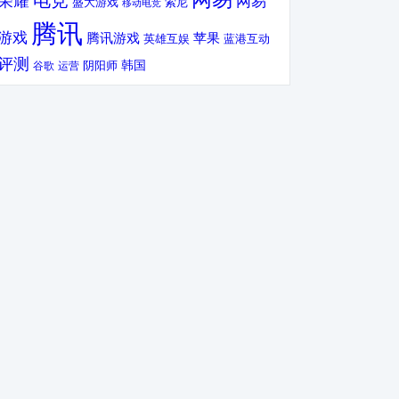
电竞
荣耀
网易
盛大游戏
索尼
移动电竞
腾讯
游戏
腾讯游戏
苹果
英雄互娱
蓝港互动
评测
韩国
谷歌
运营
阴阳师