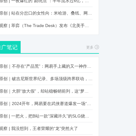
原创 | 一夜爆红的“副玩法”：半年流水过6亿，厂商争抢入局
原创 | 站在分岔口的女性向：米哈游、叠纸、网易、腾讯谁能赢？
观察 | 萃弈（The Trade Desk）发布《北美手游市场品牌出海增长白皮书》：中国厂商表现不凡，智能大屏成新营销赛道
推广笔记
更多
原创｜不存在“产品荒”：网易手上藏的又一神作曝光，这次要引爆日式RPG！
原创｜破吉尼斯世界纪录、多场顶级跨界联动，《王国纪元》又整了新活！
原创｜大胆“放大假”，却站稳畅销前列，这“梦幻”操作让多少人眼红！
原创｜2024开年，网易要在武侠赛道爆发一场“品类革命”
原创 | 一把火，把B站一款“深藏许久”的SLG烧出圈了
观察 | 我没想到，王者荣耀的“龙”突然火了