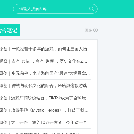
运营笔记
更多
原创｜一款经营十多年的游戏，如何让三国人物“活”起来？
观察｜古有“典故”，今有“趣梗”，历史文化在Z世代创新下焕发新生机
原创｜史无前例，米哈游的国产“最速”大满贯拿到了！
原创｜传统与现代文化的融合，米哈游这款游戏品牌跨界再出新招
原创 | 游戏厂商纷纷站台，TikTok成为了全球玩家新阵地？
原创 | 放置手游《Mythic Heroes》，打破了我们对韩国发行的认知
原创 | 大厂开路、涌入10万开发者，今年这一赛道又火起来了！了