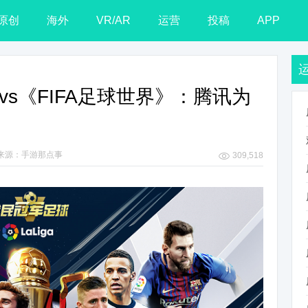
原创
海外
VR/AR
运营
投稿
APP
vs《FIFA足球世界》：腾讯为
来源：手游那点事
309,518