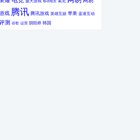
电竞
荣耀
网易
盛大游戏
索尼
移动电竞
腾讯
游戏
腾讯游戏
苹果
英雄互娱
蓝港互动
评测
韩国
谷歌
运营
阴阳师