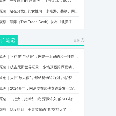
原创 | 一夜爆红的“副玩法”：半年流水过6亿，厂商争抢入局
原创 | 站在分岔口的女性向：米哈游、叠纸、网易、腾讯谁能赢？
观察 | 萃弈（The Trade Desk）发布《北美手游市场品牌出海增长白皮书》：中国厂商表现不凡，智能大屏成新营销赛道
推广笔记
更多
原创｜不存在“产品荒”：网易手上藏的又一神作曝光，这次要引爆日式RPG！
原创｜破吉尼斯世界纪录、多场顶级跨界联动，《王国纪元》又整了新活！
原创｜大胆“放大假”，却站稳畅销前列，这“梦幻”操作让多少人眼红！
原创｜2024开年，网易要在武侠赛道爆发一场“品类革命”
原创 | 一把火，把B站一款“深藏许久”的SLG烧出圈了
观察 | 我没想到，王者荣耀的“龙”突然火了