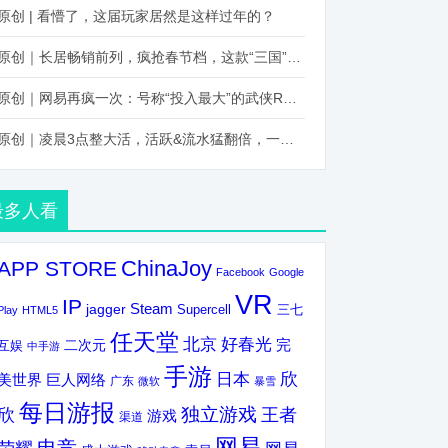
原创 | 看懵了，这届玩家居然是这样过年的？
原创｜长居畅销前列，疯抢春节档，这款“三国”火得太离谱了
原创｜网易再疯一次：号称“投入最大”的武侠RPG要在上半年炸了！
原创｜凌晨3点整大活，活跃&流水猛翻倍，一场“逆袭”把我看傻了！
最多人看
ChinaJoy
APP STORE
Facebook
Google
VR
IP
Steam
jagger
三七
Supercell
Play
HTML5
任天堂
北京
好春光
完
互娱
二次元
中手游
手游
欣
日本
美世界
巨人网络
广东
微软
暴雪
每日游报
独立游戏
欣
王者
游戏
渠道
网易