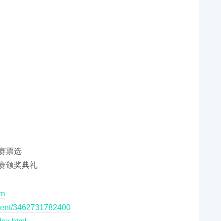
计大赛票选
计大赛颁奖典礼
om
vent/3462731782400