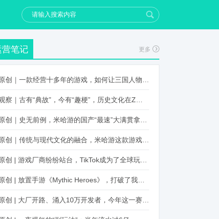
运营笔记
更多
原创｜一款经营十多年的游戏，如何让三国人物“活”起来？
观察｜古有“典故”，今有“趣梗”，历史文化在Z世代创新下焕发新生机
原创｜史无前例，米哈游的国产“最速”大满贯拿到了！
原创｜传统与现代文化的融合，米哈游这款游戏品牌跨界再出新招
原创 | 游戏厂商纷纷站台，TikTok成为了全球玩家新阵地？
原创 | 放置手游《Mythic Heroes》，打破了我们对韩国发行的认知
原创 | 大厂开路、涌入10万开发者，今年这一赛道又火起来了！了