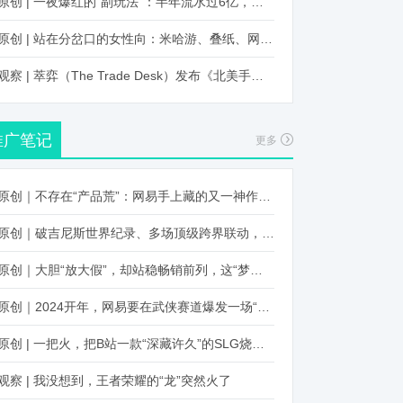
原创 | 一夜爆红的“副玩法”：半年流水过6亿，厂商争抢入局
原创 | 站在分岔口的女性向：米哈游、叠纸、网易、腾讯谁能赢？
观察 | 萃弈（The Trade Desk）发布《北美手游市场品牌出海增长白皮书》：中国厂商表现不凡，智能大屏成新营销赛道
推广笔记
更多
原创｜不存在“产品荒”：网易手上藏的又一神作曝光，这次要引爆日式RPG！
原创｜破吉尼斯世界纪录、多场顶级跨界联动，《王国纪元》又整了新活！
原创｜大胆“放大假”，却站稳畅销前列，这“梦幻”操作让多少人眼红！
原创｜2024开年，网易要在武侠赛道爆发一场“品类革命”
原创 | 一把火，把B站一款“深藏许久”的SLG烧出圈了
观察 | 我没想到，王者荣耀的“龙”突然火了