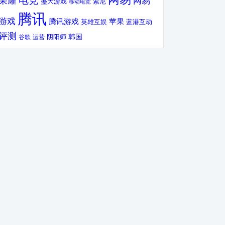
电竞
荣耀
网易
盛大游戏
索尼
移动电竞
腾讯
游戏
腾讯游戏
苹果
英雄互娱
蓝港互动
评测
韩国
谷歌
运营
阴阳师