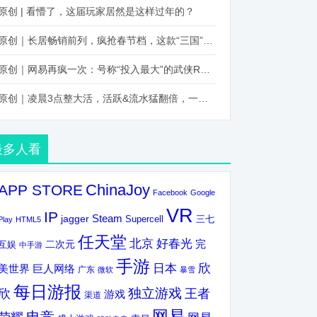
原创 | 看懵了，这届玩家居然是这样过年的？
原创｜长居畅销前列，疯抢春节档，这款“三国”火得太离谱了
原创｜网易再疯一次：号称“投入最大”的武侠RPG要在上半年炸了！
原创｜凌晨3点整大活，活跃&流水猛翻倍，一场“逆袭”把我看傻了！
最多人看
ChinaJoy
APP STORE
Facebook
Google
VR
IP
Steam
jagger
三七
Supercell
Play
HTML5
任天堂
北京
好春光
完
互娱
二次元
中手游
手游
欣
日本
美世界
巨人网络
广东
微软
暴雪
每日游报
独立游戏
欣
王者
游戏
渠道
网易