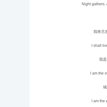
Night gathers,
我将尽
I shall li
我是
I am the 
城
I am the 