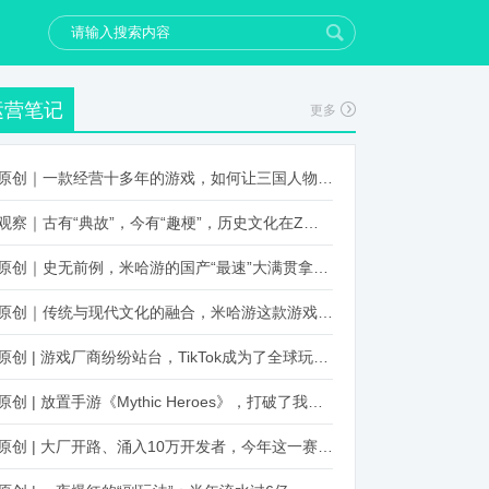
运营笔记
更多
原创｜一款经营十多年的游戏，如何让三国人物“活”起来？
观察｜古有“典故”，今有“趣梗”，历史文化在Z世代创新下焕发新生机
原创｜史无前例，米哈游的国产“最速”大满贯拿到了！
原创｜传统与现代文化的融合，米哈游这款游戏品牌跨界再出新招
原创 | 游戏厂商纷纷站台，TikTok成为了全球玩家新阵地？
原创 | 放置手游《Mythic Heroes》，打破了我们对韩国发行的认知
原创 | 大厂开路、涌入10万开发者，今年这一赛道又火起来了！了