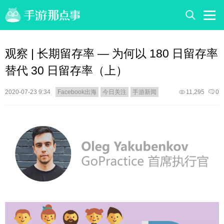
观察 | 长期留存率 — 为何以 180 日留存率
替代 30 日留存率（上）
2020-07-23 9:34
Facebook出海
今日关注
手游新闻
11,295
0