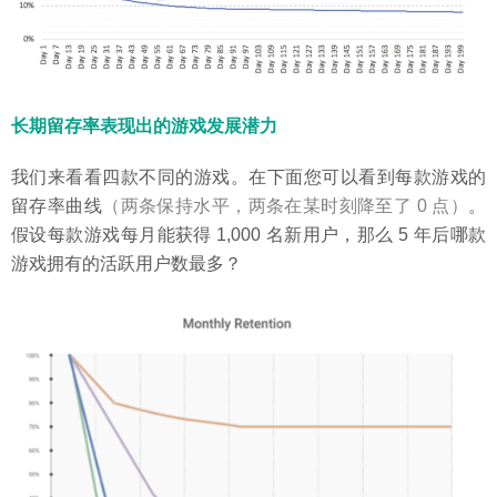
长期留存率表现出的游戏发展潜力
我们来看看四款不同的游戏。在下面您可以看到每款游戏的
留存率曲线
（两条保持水平，两条在某时刻降至了 0 点）
。
假设每款游戏每月能获得 1,000 名新用户，那么 5 年后哪款
游戏拥有的活跃用户数最多？