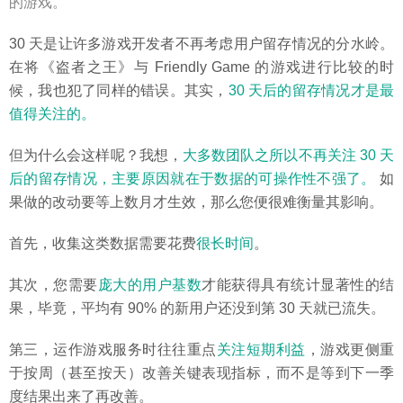
的游戏。
30 天是让许多游戏开发者不再考虑用户留存情况的分水岭。
在将《盗者之王》与 Friendly Game 的游戏进行比较的时
候，我也犯了同样的错误。其实，
30 天后的留存情况才是最
值得关注的。
但为什么会这样呢？我想，
大多数团队之所以不再关注 30 天
后的留存情况，主要原因就在于数据的可操作性不强了。
如
果做的改动要等上数月才生效，那么您便很难衡量其影响。
首先，收集这类数据需要花费
很长时间
。
其次，您需要
庞大的用户基数
才能获得具有统计显著性的结
果，毕竟，平均有 90% 的新用户还没到第 30 天就已流失。
第三，运作游戏服务时往往重点
关注短期利益
，游戏更侧重
于按周（甚至按天）改善关键表现指标，而不是等到下一季
度结果出来了再改善。