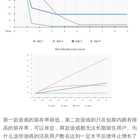
第一款游戏的留存率很低，第二款游戏则只在短期内拥有很
高的留存率，可以肯定，两款游戏都无法长期留住用户。为
什么这些游戏的活跃用户数在达到一定水平后便停止增长了