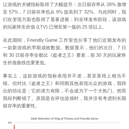
让游戏的关键指标取得了大幅提升：次日留存率从 26% 激增
至 57%，7 日留存率也从 9% 提高到了 32%。与此同时，我
们在变现方面也取得了显著进展：到全球发布阶段，该游戏
的玩家终生价值 (LTV) 已增至第一版的 25 倍以上。
在此期间，Friendly Game 工作室也分享了他们近期发布的
一款新游戏的早期成效数据。数据显示，他们的次日、7 日
和 30 日留存率全都比《盗者之王》要差，前 30 天的玩家终
生价值曲线也要更低。
事实上，这款游戏的指标表现并不差，甚至算得上相当不
错。但对比《盗者之王》和同期其他表现出众的游戏，我得
出的结论是：它的潜力有限，不会成为下一个大热门。然而
我却判断错了。原因是在评估游戏时，我并没有考虑到长期
留存率的重要性。