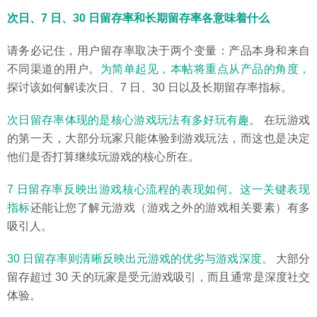
次日、7 日、30 日留存率和长期留存率各意味着什么
请务必记住，用户留存率取决于两个变量：产品本身和来自
不同渠道的用户。
为简单起见，本帖将重点从产品的角度，
探讨该如何解读次日、7 日、30 日以及长期留存率指标。
次日留存率体现的是核心游戏玩法有多好玩有趣。
在玩游戏
的第一天，大部分玩家只能体验到游戏玩法，而这也是决定
他们是否打算继续玩游戏的核心所在。
7 日留存率反映出游戏核心流程的表现如何。这一关键表现
指标
还能让您了解元游戏（游戏之外的游戏相关要素）有多
吸引人。
30 日留存率则清晰反映出元游戏的优劣与游戏深度。
大部分
留存超过 30 天的玩家是受元游戏吸引，而且通常是深度社交
体验。