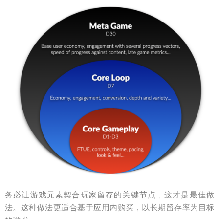
务必让游戏元素契合玩家留存的关键节点，这才是最佳做
法。这种做法更适合基于应用内购买，以长期留存率为目标