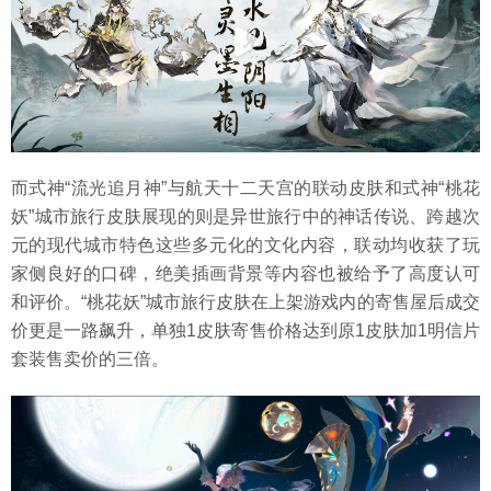
而式神“流光追月神”与航天十二天宫的联动皮肤和式神“桃花
妖”城市旅行皮肤展现的则是异世旅行中的神话传说、跨越次
元的现代城市特色这些多元化的文化内容，联动均收获了玩
家侧良好的口碑，绝美插画背景等内容也被给予了高度认可
和评价。“桃花妖”城市旅行皮肤在上架游戏内的寄售屋后成交
价更是一路飙升，单独1皮肤寄售价格达到原1皮肤加1明信片
套装售卖价的三倍。