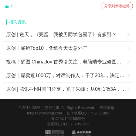
0
分享到新浪微博
相关资讯
原创 | 逆天，《完蛋！我被男同学包围了》有多野？
原创丨畅销Top10，叠纸今天太意外了
投稿丨醒图 ChinaJoy 首秀引关注，电脑端专业修图成摄影师新选择
原创丨爆卖近1000万，对话制作人：干了20年，决定在中国拼一把
原创 | 腾讯4小时闭门分享，光子朱峰：从0到1做3A，坚守长期主义
© 2013-2026 手游那点事, All Rights Reserved.
投稿邮箱：
tougao@sykong.com
合作联系QQ：732051989
粤ICP备14028825号
联系我们QQ：732051989