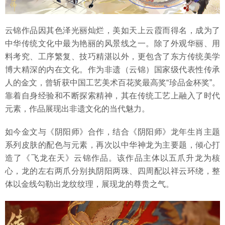
云锦作品因其色泽光丽灿烂，美如天上云霞而得名，成为了
中华传统文化中最为艳丽的风景线之一。除了外观华丽、用
料考究、工序繁复、技巧精湛以外，更包含了东方传统美学
博大精深的内在文化。作为非遗（云锦）国家级代表性传承
人的金文，曾斩获中国工艺美术百花奖最高奖“珍品金杯奖”。
靠着自身经验和不断探索精神，其在传统工艺上融入了时代
元素，作品展现出非遗文化的当代魅力。
如今金文与《阴阳师》合作，结合《阴阳师》龙年生肖主题
系列皮肤的配色与元素，再次以中华神龙为主要题，倾心打
造了《飞龙在天》云锦作品。该作品主体以五爪升龙为核
心，龙的左右两爪分别执阴阳两珠、四周配以祥云环绕，整
体以金线勾勒出龙纹纹理，展现龙的尊贵之气。