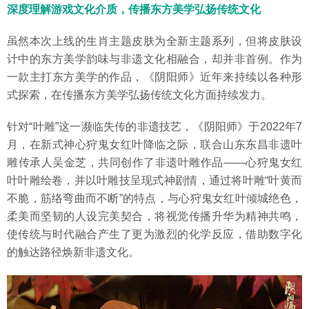
深度理解游戏文化介质，传播东方美学弘扬传统文化
虽然本次上线的生肖主题皮肤为全新主题系列，但将皮肤设
计中的东方美学韵味与非遗文化相融合，却并非首例。作为
一款主打东方美学的作品，《阴阳师》近年来持续以各种形
式探索，在传播东方美学弘扬传统文化方面持续发力。
针对“叶雕”这一濒临失传的非遗技艺，《阴阳师》于2022年7
月，在新式神心狩鬼女红叶降临之际，联合山东东昌非遗叶
雕传承人吴金芝，共同创作了非遗叶雕作品——心狩鬼女红
叶叶雕绘卷，并以叶雕技呈现式神剧情，通过将叶雕“叶黄而
不脆，筋络弯曲而不断”的特点，与心狩鬼女红叶倾城绝色，
柔美而坚韧的人设完美契合，将视觉传播升华为精神共鸣，
使传统与时代融合产生了更为激烈的化学反应，借助数字化
的触达路径焕新非遗文化。