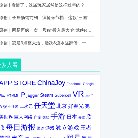
原创 | 看懵了，这届玩家居然是这样过年的？
原创｜长居畅销前列，疯抢春节档，这款“三国”火得太离谱了
原创｜网易再疯一次：号称“投入最大”的武侠RPG要在上半年炸了！
原创｜凌晨3点整大活，活跃&流水猛翻倍，一场“逆袭”把我看傻了！
最多人看
ChinaJoy
APP STORE
Facebook
Google
VR
IP
Steam
jagger
三七
Supercell
Play
HTML5
任天堂
北京
好春光
完
互娱
二次元
中手游
手游
欣
日本
美世界
巨人网络
广东
微软
暴雪
每日游报
独立游戏
欣
王者
游戏
渠道
网易