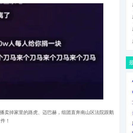
播卖掉家里的路虎、迈巴赫，组团直奔南山区法院跟鹅
文件！