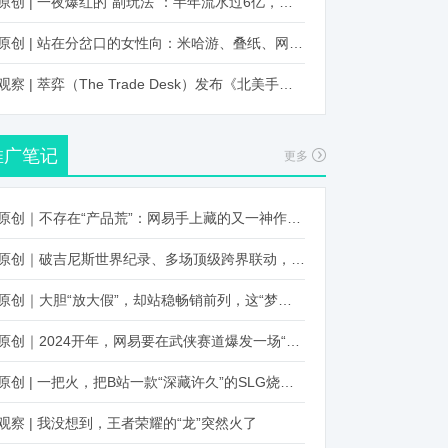
原创 | 一夜爆红的“副玩法”：半年流水过6亿，厂商争抢入局
原创 | 站在分岔口的女性向：米哈游、叠纸、网易、腾讯谁能赢？
观察 | 萃弈（The Trade Desk）发布《北美手游市场品牌出海增长白皮书》：中国厂商表现不凡，智能大屏成新营销赛道
推广笔记
更多
原创｜不存在“产品荒”：网易手上藏的又一神作曝光，这次要引爆日式RPG！
原创｜破吉尼斯世界纪录、多场顶级跨界联动，《王国纪元》又整了新活！
原创｜大胆“放大假”，却站稳畅销前列，这“梦幻”操作让多少人眼红！
原创｜2024开年，网易要在武侠赛道爆发一场“品类革命”
原创 | 一把火，把B站一款“深藏许久”的SLG烧出圈了
观察 | 我没想到，王者荣耀的“龙”突然火了