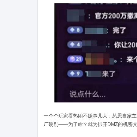
一个个玩家看热闹不嫌事儿大，怂恿自家主
厂硬刚——为了啥？就为扒开DMZ的机密