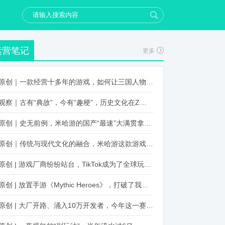
运营笔记
更多
原创｜一款经营十多年的游戏，如何让三国人物“活”起来？
观察｜古有“典故”，今有“趣梗”，历史文化在Z世代创新下焕发新生机
原创｜史无前例，米哈游的国产“最速”大满贯拿到了！
原创｜传统与现代文化的融合，米哈游这款游戏品牌跨界再出新招
原创 | 游戏厂商纷纷站台，TikTok成为了全球玩家新阵地？
原创 | 放置手游《Mythic Heroes》，打破了我们对韩国发行的认知
原创 | 大厂开路、涌入10万开发者，今年这一赛道又火起来了！了