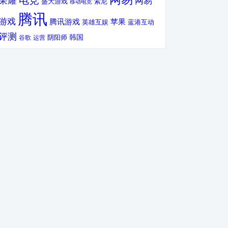
电竞
荣耀
网易
盛大游戏
索尼
移动电竞
腾讯
游戏
腾讯游戏
苹果
英雄互娱
蓝港互动
评测
韩国
谷歌
运营
阴阳师