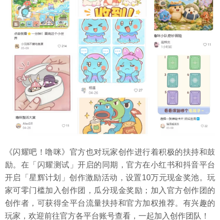
《闪耀吧！噜咪》官方也对玩家创作进行着积极的扶持和鼓
励。在「闪耀测试」开启的同期，官方在小红书和抖音平台
开启「星辉计划」创作激励活动，设置10万元现金奖池。玩
家可零门槛加入创作团，瓜分现金奖励；加入官方创作团的
创作者，可获得全平台流量扶持和官方加权推荐。有兴趣的
玩家，欢迎前往官方各平台账号查看，一起加入创作团队！