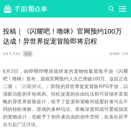
投稿｜《闪耀吧！噜咪》官网预约100万
达成！异世界捉宠冒险即将启程
6月 5, 0:01
投稿
640
0
6月3日，由哔哩哔哩游戏研发的宠物收集冒险手游《闪耀
吧！噜咪》宣布，游戏官网预约人次已突破100万。这款正在
二测
（「闪耀测试」）
阶段的异世界捉宠冒险RPG手游，以
清新治愈的手绘画风、轻松捉宠的自由玩法和可容纳丰富策
略的异世界冒险设计，给予了捉宠和策略对战爱好者与众不
同的轻松体验。游戏的多种玩法、策略深度和或可爱或搞笑
的宠物设计，也赋予了创作者自由的创作空间，在各社区平
台引起广泛讨论。