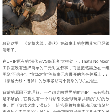
聊到这里，《穿越火线：潜伏》在叙事上的意图其实已经很
清晰了。
在CF IP原有的“潜伏者VS保卫者”大框架下，That’s No Moon
工作室没有选择简单的二元对立叙事，而是把笔墨放在一组
围绕“不信任”、“立场对立”等叙事元素展开的角色关系上，让
《穿越火线：潜伏》的故事紧贴两个复杂的“人”去推进。
背后的原因不难理解。一个想走向世界的射击IP，光有枪战
是不够的，它得先有一个能够引发全球玩家共情的“人”的故
事。而《穿越火线：潜伏》，恰恰是将故事撬动玩家情绪的
支点放在不完美的“人性”上，向千万玩家展示不同观念下的矛