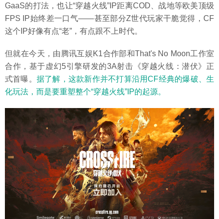
GaaS的打法，也让“穿越火线”IP距离COD、战地等欧美顶级
FPS IP始终差一口气——甚至部分Z世代玩家干脆觉得，CF
这个IP好像有点“老”，有点跟不上时代。
但就在今天，由腾讯互娱K1合作部和That's No Moon工作室
合作，基于虚幻5引擎研发的3A射击《穿越火线：潜伏》正
式首曝。
据了解，这款新作并不打算沿用CF经典的爆破、生
化玩法，而是要重塑整个“穿越火线”IP的起源。