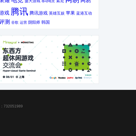
电竞
荣耀
网易
盛大游戏
索尼
移动电竞
腾讯
游戏
腾讯游戏
苹果
英雄互娱
蓝港互动
评测
韩国
谷歌
运营
阴阳师
32051989