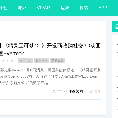
原创
海外
VR/AR
运营
投稿
APP
 | 《精灵宝可梦Go》开发商收购社交3D动画
Evertoon
-06 15:25
今日关注
原创文章
手游海外
游那点事Kevin 11月6日消息，据国外媒体报道，《精灵宝可梦
发商Niantic Labs前不久收购了社交3D动画工作室Evertoon，
力于探索新方式，“为数字产品...
评论关闭
12,322
分享