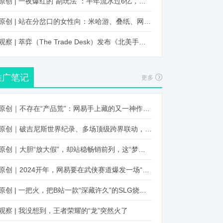
原创 | 一夜爆红的“副玩法”：半年流水过6亿，厂商争抢入局
原创 | 站在分岔口的女性向：米哈游、叠纸、网易、腾讯谁能赢？
观察 | 萃弈（The Trade Desk）发布《北美手游市场品牌出海增长白皮书》：中国厂商表现不凡，智能大屏成新营销赛道
推广笔记
更多
原创｜不存在“产品荒”：网易手上藏的又一神作曝光，这次要引爆日式RPG！
原创｜破吉尼斯世界纪录、多场顶级跨界联动，《王国纪元》又整了新活！
原创｜大胆“放大假”，却站稳畅销前列，这“梦幻”操作让多少人眼红！
原创｜2024开年，网易要在武侠赛道爆发一场“品类革命”
原创 | 一把火，把B站一款“深藏许久”的SLG烧出圈了
观察 | 我没想到，王者荣耀的“龙”突然火了