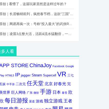
原创 | 看懵了，这届玩家居然是这样过年的？
原创｜长居畅销前列，疯抢春节档，这款“三国”火得太离谱了
原创｜网易再疯一次：号称“投入最大”的武侠RPG要在上半年炸了！
原创｜凌晨3点整大活，活跃&流水猛翻倍，一场“逆袭”把我看傻了！
最多人看
ChinaJoy
APP STORE
Facebook
Google
VR
IP
Steam
jagger
三七
Supercell
Play
HTML5
任天堂
北京
好春光
完
互娱
二次元
中手游
手游
欣
日本
美世界
巨人网络
广东
微软
暴雪
每日游报
独立游戏
欣
王者
游戏
渠道
网易