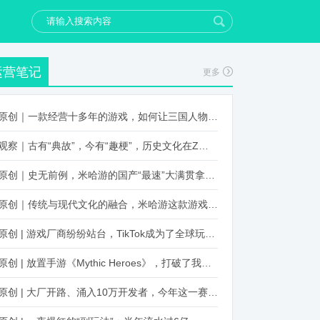
运营笔记
更多
原创｜一款经营十多年的游戏，如何让三国人物“活”起来？
观察｜古有“典故”，今有“趣梗”，历史文化在Z世代创新下焕发新生机
原创｜史无前例，米哈游的国产“最速”大满贯拿到了！
原创｜传统与现代文化的融合，米哈游这款游戏品牌跨界再出新招
原创 | 游戏厂商纷纷站台，TikTok成为了全球玩家新阵地？
原创 | 放置手游《Mythic Heroes》，打破了我们对韩国发行的认知
原创 | 大厂开路、涌入10万开发者，今年这一赛道又火起来了！了