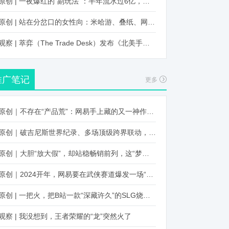
原创 | 一夜爆红的“副玩法”：半年流水过6亿，厂商争抢入局
原创 | 站在分岔口的女性向：米哈游、叠纸、网易、腾讯谁能赢？
观察 | 萃弈（The Trade Desk）发布《北美手游市场品牌出海增长白皮书》：中国厂商表现不凡，智能大屏成新营销赛道
推广笔记
更多
原创｜不存在“产品荒”：网易手上藏的又一神作曝光，这次要引爆日式RPG！
原创｜破吉尼斯世界纪录、多场顶级跨界联动，《王国纪元》又整了新活！
原创｜大胆“放大假”，却站稳畅销前列，这“梦幻”操作让多少人眼红！
原创｜2024开年，网易要在武侠赛道爆发一场“品类革命”
原创 | 一把火，把B站一款“深藏许久”的SLG烧出圈了
观察 | 我没想到，王者荣耀的“龙”突然火了