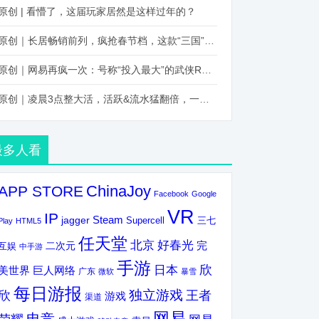
原创 | 看懵了，这届玩家居然是这样过年的？
原创｜长居畅销前列，疯抢春节档，这款“三国”火得太离谱了
原创｜网易再疯一次：号称“投入最大”的武侠RPG要在上半年炸了！
原创｜凌晨3点整大活，活跃&流水猛翻倍，一场“逆袭”把我看傻了！
最多人看
ChinaJoy
APP STORE
Facebook
Google
VR
IP
Steam
jagger
三七
Supercell
Play
HTML5
任天堂
北京
好春光
完
互娱
二次元
中手游
手游
欣
日本
美世界
巨人网络
广东
微软
暴雪
每日游报
独立游戏
欣
王者
游戏
渠道
网易