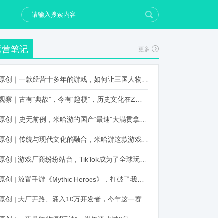
运营笔记
更多
原创｜一款经营十多年的游戏，如何让三国人物“活”起来？
观察｜古有“典故”，今有“趣梗”，历史文化在Z世代创新下焕发新生机
原创｜史无前例，米哈游的国产“最速”大满贯拿到了！
原创｜传统与现代文化的融合，米哈游这款游戏品牌跨界再出新招
原创 | 游戏厂商纷纷站台，TikTok成为了全球玩家新阵地？
原创 | 放置手游《Mythic Heroes》，打破了我们对韩国发行的认知
原创 | 大厂开路、涌入10万开发者，今年这一赛道又火起来了！了