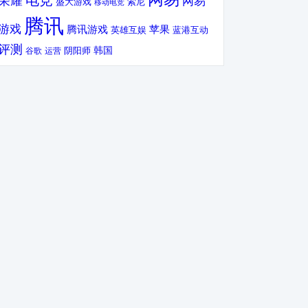
电竞
荣耀
网易
盛大游戏
索尼
移动电竞
腾讯
游戏
腾讯游戏
苹果
英雄互娱
蓝港互动
评测
韩国
谷歌
运营
阴阳师