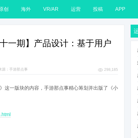
原创
海外
VR/AR
运营
投稿
APP
第三十一期】产品设计：基于用户
来源：手游那点事
298,185
》这一版块的内容，手游那点事精心筹划并出版了《小
.html