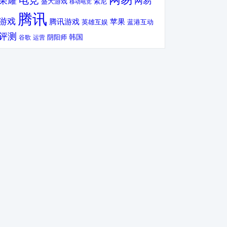
电竞
荣耀
网易
盛大游戏
索尼
移动电竞
腾讯
游戏
腾讯游戏
苹果
英雄互娱
蓝港互动
评测
韩国
谷歌
运营
阴阳师