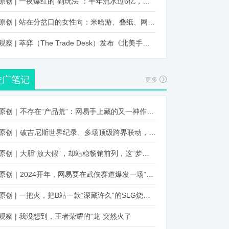
原创 | 一夜爆红的“副玩法”：半年流水过6亿，厂商争抢入局
原创 | 站在分岔口的女性向：米哈游、叠纸、网易、腾讯谁能赢？
观察 | 萃弈（The Trade Desk）发布《北美手游市场品牌出海增长白皮书》：中国厂商表现不凡，智能大屏成新营销赛道
推广笔记
更多
原创｜不存在“产品荒”：网易手上藏的又一神作曝光，这次要引爆日式RPG！
原创｜破吉尼斯世界纪录、多场顶级跨界联动，《王国纪元》又整了新活！
原创｜大胆“放大假”，却站稳畅销前列，这“梦幻”操作让多少人眼红！
原创｜2024开年，网易要在武侠赛道爆发一场“品类革命”
原创 | 一把火，把B站一款“深藏许久”的SLG烧出圈了
观察 | 我没想到，王者荣耀的“龙”突然火了