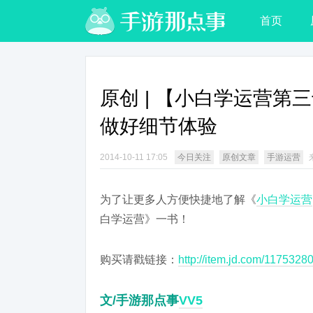
首页
原创 | 【小白学运营
做好细节体验
2014-10-11 17:05
今日关注
原创文章
手游运营
为了让更多人方便快捷地了解《
小白学运营
白学运营》一书！
购买请戳链接：
http://item.jd.com/11753280
文/手游那点事
VV5