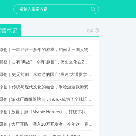
运营笔记
更多
原创｜一款经营十多年的游戏，如何让三国人物“活”起来？
观察｜古有“典故”，今有“趣梗”，历史文化在Z世代创新下焕发新生机
原创｜史无前例，米哈游的国产“最速”大满贯拿到了！
原创｜传统与现代文化的融合，米哈游这款游戏品牌跨界再出新招
原创 | 游戏厂商纷纷站台，TikTok成为了全球玩家新阵地？
原创 | 放置手游《Mythic Heroes》，打破了我们对韩国发行的认知
原创 | 大厂开路、涌入10万开发者，今年这一赛道又火起来了！了