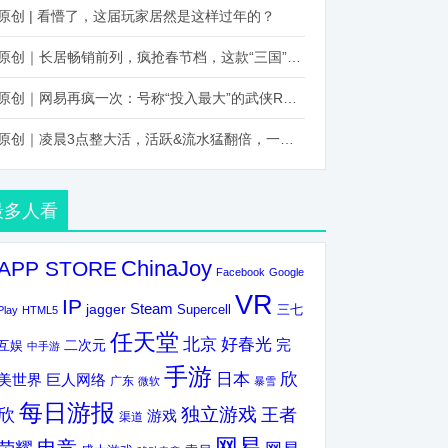
原创 | 看懵了，这届玩家居然是这样过年的？
原创｜长居畅销前列，疯抢春节档，这款“三国”火得太离谱了
原创｜网易再疯一次：号称“投入最大”的武侠RPG要在上半年炸了！
原创｜凌晨3点整大活，活跃&流水猛翻倍，一场“逆袭”把我看傻了！
最多人看
ChinaJoy
APP STORE
Facebook
Google
VR
IP
Steam
jagger
三七
Supercell
Play
HTML5
任天堂
北京
好春光
完
互娱
二次元
中手游
手游
欣
日本
美世界
巨人网络
广东
微软
暴雪
每日游报
独立游戏
欣
王者
游戏
渠道
网易