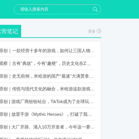
运营笔记
更多
原创｜一款经营十多年的游戏，如何让三国人物“活”起来？
观察｜古有“典故”，今有“趣梗”，历史文化在Z世代创新下焕发新生机
原创｜史无前例，米哈游的国产“最速”大满贯拿到了！
原创｜传统与现代文化的融合，米哈游这款游戏品牌跨界再出新招
原创 | 游戏厂商纷纷站台，TikTok成为了全球玩家新阵地？
原创 | 放置手游《Mythic Heroes》，打破了我们对韩国发行的认知
原创 | 大厂开路、涌入10万开发者，今年这一赛道又火起来了！了