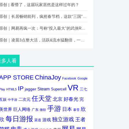
原创 | 看懵了，这届玩家居然是这样过年的？
原创｜长居畅销前列，疯抢春节档，这款“三国”火得太离谱了
原创｜网易再疯一次：号称“投入最大”的武侠RPG要在上半年炸了！
原创｜凌晨3点整大活，活跃&流水猛翻倍，一场“逆袭”把我看傻了！
最多人看
ChinaJoy
APP STORE
Facebook
Google
VR
IP
Steam
jagger
三七
Supercell
Play
HTML5
任天堂
北京
好春光
完
互娱
二次元
中手游
手游
欣
日本
美世界
巨人网络
广东
微软
暴雪
每日游报
独立游戏
欣
王者
游戏
渠道
网易