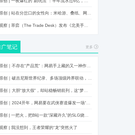
原创 | 一夜爆红的“副玩法”：半年流水过6亿，厂商争抢入局
原创 | 站在分岔口的女性向：米哈游、叠纸、网易、腾讯谁能赢？
观察 | 萃弈（The Trade Desk）发布《北美手游市场品牌出海增长白皮书》：中国厂商表现不凡，智能大屏成新营销赛道
推广笔记
更多
原创｜不存在“产品荒”：网易手上藏的又一神作曝光，这次要引爆日式RPG！
原创｜破吉尼斯世界纪录、多场顶级跨界联动，《王国纪元》又整了新活！
原创｜大胆“放大假”，却站稳畅销前列，这“梦幻”操作让多少人眼红！
原创｜2024开年，网易要在武侠赛道爆发一场“品类革命”
原创 | 一把火，把B站一款“深藏许久”的SLG烧出圈了
观察 | 我没想到，王者荣耀的“龙”突然火了