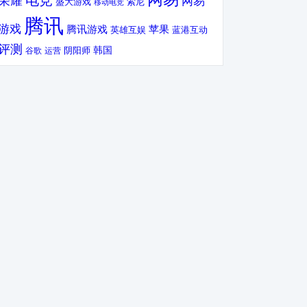
电竞
荣耀
网易
盛大游戏
索尼
移动电竞
腾讯
游戏
腾讯游戏
苹果
英雄互娱
蓝港互动
评测
韩国
谷歌
运营
阴阳师