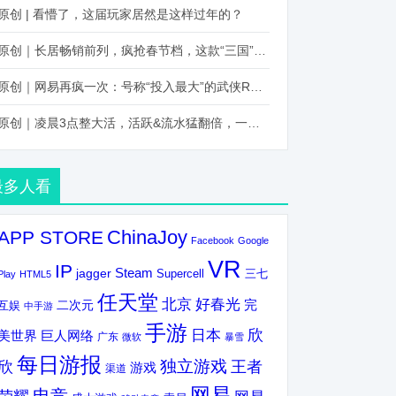
原创 | 看懵了，这届玩家居然是这样过年的？
原创｜长居畅销前列，疯抢春节档，这款“三国”火得太离谱了
原创｜网易再疯一次：号称“投入最大”的武侠RPG要在上半年炸了！
原创｜凌晨3点整大活，活跃&流水猛翻倍，一场“逆袭”把我看傻了！
最多人看
ChinaJoy
APP STORE
Facebook
Google
VR
IP
Steam
jagger
三七
Supercell
Play
HTML5
任天堂
北京
好春光
完
互娱
二次元
中手游
手游
欣
日本
美世界
巨人网络
广东
微软
暴雪
每日游报
独立游戏
欣
王者
游戏
渠道
网易