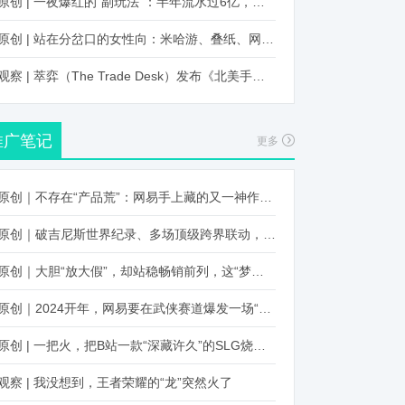
原创 | 一夜爆红的“副玩法”：半年流水过6亿，厂商争抢入局
原创 | 站在分岔口的女性向：米哈游、叠纸、网易、腾讯谁能赢？
观察 | 萃弈（The Trade Desk）发布《北美手游市场品牌出海增长白皮书》：中国厂商表现不凡，智能大屏成新营销赛道
推广笔记
更多
原创｜不存在“产品荒”：网易手上藏的又一神作曝光，这次要引爆日式RPG！
原创｜破吉尼斯世界纪录、多场顶级跨界联动，《王国纪元》又整了新活！
原创｜大胆“放大假”，却站稳畅销前列，这“梦幻”操作让多少人眼红！
原创｜2024开年，网易要在武侠赛道爆发一场“品类革命”
原创 | 一把火，把B站一款“深藏许久”的SLG烧出圈了
观察 | 我没想到，王者荣耀的“龙”突然火了