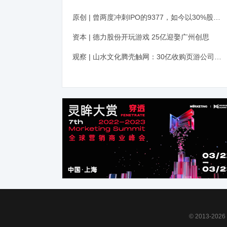
原创 | 曾两度冲刺IPO的9377，如今以30%股权合并YY游戏，意欲何为？
资本 | 德力股份开玩游戏 25亿迎娶广州创思
观察 | 山水文化腾壳触网：30亿收购页游公司被指估值过高
© 2013-2026