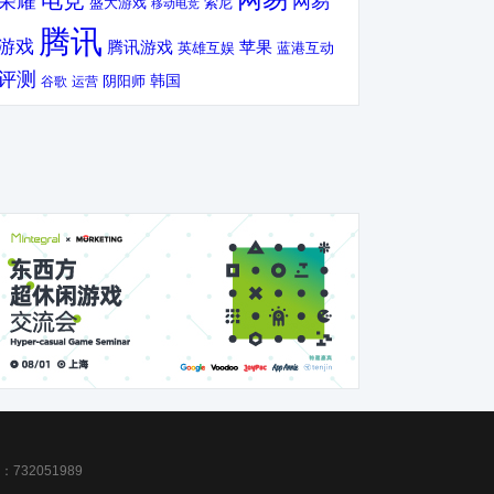
电竞
荣耀
网易
盛大游戏
索尼
移动电竞
腾讯
游戏
腾讯游戏
苹果
英雄互娱
蓝港互动
评测
韩国
谷歌
运营
阴阳师
32051989