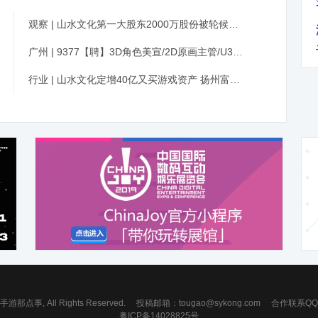
观察 | 山水文化第一大股东2000万股份被轮候冻结
广州 | 9377【聘】3D角色美宣/2D原画主管/U3D开发工程师/UI设计师等
行业 | 山水文化定增40亿又买游戏资产 扬州富豪或成新主人
 手游那点事, All Rights Reserved.
投稿邮箱：
tougao@sykong.com
合作联系QQ：7
粤ICP备14028825号