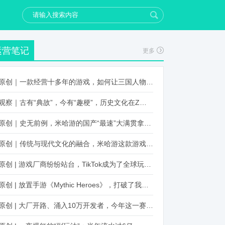
运营笔记
更多
原创｜一款经营十多年的游戏，如何让三国人物“活”起来？
观察｜古有“典故”，今有“趣梗”，历史文化在Z世代创新下焕发新生机
原创｜史无前例，米哈游的国产“最速”大满贯拿到了！
原创｜传统与现代文化的融合，米哈游这款游戏品牌跨界再出新招
原创 | 游戏厂商纷纷站台，TikTok成为了全球玩家新阵地？
原创 | 放置手游《Mythic Heroes》，打破了我们对韩国发行的认知
原创 | 大厂开路、涌入10万开发者，今年这一赛道又火起来了！了