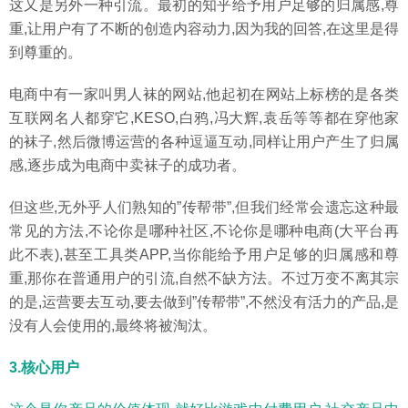
这又是另外一种引流。最初的知乎给予用户足够的归属感,尊
重,让用户有了不断的创造内容动力,因为我的回答,在这里是得
到尊重的。
电商中有一家叫男人袜的网站,他起初在网站上标榜的是各类
互联网名人都穿它,KESO,白鸦,冯大辉,袁岳等等都在穿他家
的袜子,然后微博运营的各种逗逼互动,同样让用户产生了归属
感,逐步成为电商中卖袜子的成功者。
但这些,无外乎人们熟知的”传帮带”,但我们经常会遗忘这种最
常见的方法,不论你是哪种社区,不论你是哪种电商(大平台再
此不表),甚至工具类APP,当你能给予用户足够的归属感和尊
重,那你在普通用户的引流,自然不缺方法。不过万变不离其宗
的是,运营要去互动,要去做到”传帮带”,不然没有活力的产品,是
没有人会使用的,最终将被淘汰。
3.核心用户