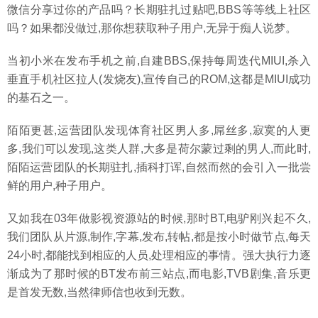
微信分享过你的产品吗？长期驻扎过贴吧,BBS等等线上社区
吗？如果都没做过,那你想获取种子用户,无异于痴人说梦。
当初小米在发布手机之前,自建BBS,保持每周迭代MIUI,杀入
垂直手机社区拉人(发烧友),宣传自己的ROM,这都是MIUI成功
的基石之一。
陌陌更甚,运营团队发现体育社区男人多,屌丝多,寂寞的人更
多,我们可以发现,这类人群,大多是荷尔蒙过剩的男人,而此时,
陌陌运营团队的长期驻扎,插科打诨,自然而然的会引入一批尝
鲜的用户,种子用户。
又如我在03年做影视资源站的时候,那时BT,电驴刚兴起不久,
我们团队从片源,制作,字幕,发布,转帖,都是按小时做节点,每天
24小时,都能找到相应的人员,处理相应的事情。强大执行力逐
渐成为了那时候的BT发布前三站点,而电影,TVB剧集,音乐更
是首发无数,当然律师信也收到无数。