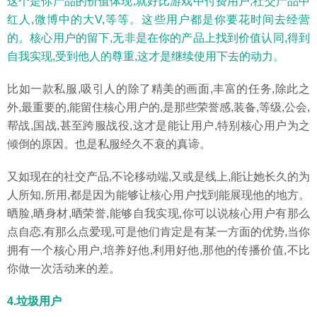
这个是你产品的价值体现,就好比游戏中付费用户,社交产品中
红人,微博中的大V,等等。这些用户都是你要花时间去经营
的。核心用户的留下,无非是在你的产品上找到价值认同,得到
自我实现,受到他人的尊重,这才是继续使用下去的动力。
比如一款私服,吸引人的除了精美的画面,丰富的任务,除此之
外,最重要的,能留住核心用户的,是那些荣誉感,装备,等级,公会,
帮战,国战,甚至跨服战役,这才是能让用户,特别核心用户为之
倾倒的原因。也是私服经久不衰的真谛。
又如现在的社交产品,不论移动端,又或是线上,能让她长久的为
人所知,所用,都是因为能够让核心用户找到能展现他的地方。
晒脸,晒身材,晒荣誉,能够自我实现,你可以说核心用户有那么
点自恋,有那么点爱现,可是他们肯定是有某一方面的优势,当你
拥有一个核心用户,培养好他,利用好他,那他的传播价值,不比
你做一次活动来的差。
4.垃圾用户