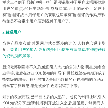
举这三个例子,只想说明一些问题,要获取种子用户,就需要找到
用户的痛点,然后主动出击,忍辱负重,无比的耐心。足球上
有”抢逼围”战术,种子用户的获取也应该有”抢逼围”的作风,守株
待兔是不会带来用户,更别说种子用户了。
2.普通用户
当你产品发布后,普通用户就会逐步的进入,人数也会逐渐增
多。
普通用户的加入,更多的是因为这里有归属感,有他想获取
的资讯,知识等等。
新浪微博刚发布不久后,他们引入大批的公知人物,明星,知名企
业等等,然后在这些KOL领袖的引导下,微博粉丝在初期形成了
指数级的增长。粉丝的加入是因为领袖的存在,领袖的互动,让
粉丝有了归属感,感觉被爱了,逐渐就留了下来。
知乎的发展历程,已经被太多的人熟知。起初的封闭社区,引入
KOL知识分享,邀请制,等到开放进入之后,普通用户蜂拥而入,