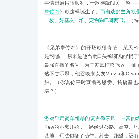
事情进展得很顺利，一款横版闯关手游——PewDiePie
拳传奇
》就这样诞生了。
而游戏的主角就是
一枚、好基友一堆、宠物狗巴哥两只。
（特
《兄弟拳传奇》的开场就很奇葩：某天Pe
是“零蛋”，原来是他当做口头禅嘲讽的“桶子
最强直播的名号。为了彻底打垮Pew，“桶子帝”
然不甘示弱，他召唤来女友Marzia和Cryao
旅。（你说你平时直播秀恩爱、搞搞基也
堪？）
游戏采用简单粗暴的复古像素风，丰富的
Pew的小窝开始，一路经过公路、高空、
基地。玩法包括了动作、射击、跑酷，还有