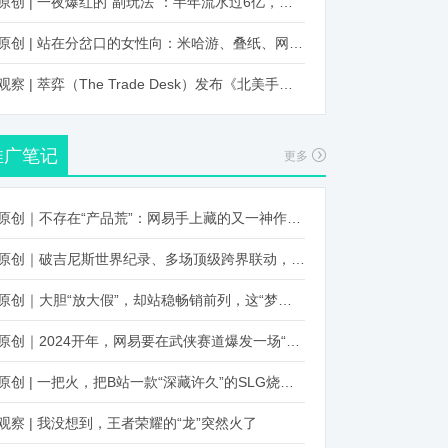
原创 | 一夜爆红的“副玩法”：半年流水过6亿，厂商争抢入局
原创 | 站在分岔口的女性向：米哈游、叠纸、网易、腾讯谁能赢？
观察 | 萃弈（The Trade Desk）发布《北美手游市场品牌出海增长白皮书》：中国厂商表现不凡，智能大屏成新营销赛道
推广笔记
更多
原创｜不存在“产品荒”：网易手上藏的又一神作曝光，这次要引爆日式RPG！
原创｜破吉尼斯世界纪录、多场顶级跨界联动，《王国纪元》又整了新活！
原创｜大胆“放大假”，却站稳畅销前列，这“梦幻”操作让多少人眼红！
原创｜2024开年，网易要在武侠赛道爆发一场“品类革命”
原创 | 一把火，把B站一款“深藏许久”的SLG烧出圈了
观察 | 我没想到，王者荣耀的“龙”突然火了