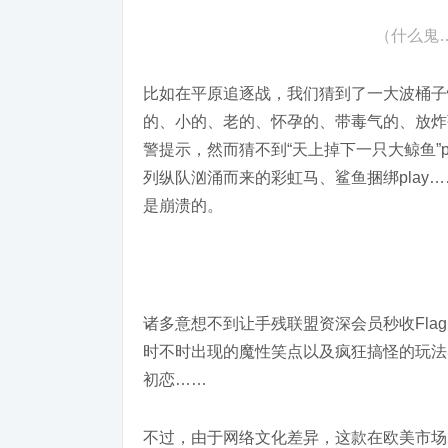
（什么鬼
比如在平原追逐战，我们猜到了一大波桶子
的、小的、老的、怀孕的、带毒气的、放炸
警提示，然而猜不到“天上掉下一只大鲸鱼”
列纵队汹涌而来的彩虹马、鲨鱼捆绑play…
是崩溃的。
诸多意想不到让手残联盟资深会员秒收Fl
时不时出现的魔性笑点以及疯狂搞怪的玩法
初恋……
不过，由于网络文化差异，这款在欧美市场