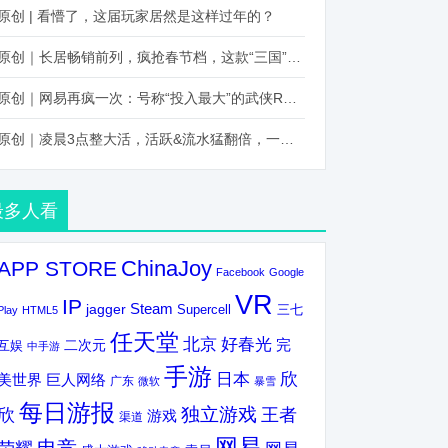
原创 | 看懵了，这届玩家居然是这样过年的？
原创｜长居畅销前列，疯抢春节档，这款“三国”火得太离谱了
原创｜网易再疯一次：号称“投入最大”的武侠RPG要在上半年炸了！
原创｜凌晨3点整大活，活跃&流水猛翻倍，一场“逆袭”把我看傻了！
最多人看
ChinaJoy
APP STORE
Facebook
Google
VR
IP
Steam
jagger
三七
Supercell
Play
HTML5
任天堂
北京
好春光
完
互娱
二次元
中手游
手游
欣
日本
美世界
巨人网络
广东
微软
暴雪
每日游报
独立游戏
欣
王者
游戏
渠道
网易