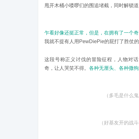
甩开木桶小喽啰们的围追堵截，同时解锁道
乍看好像还挺正常，但是，在拥有了一个奇
我就不提有人用PewDiePie的屁打了胜仗
这段号称正义讨伐的冒险征程，人物对话由
奇，让人哭笑不得。
各种无厘头、各种撒狗
（多毛是什么鬼
（好基友开的战斗