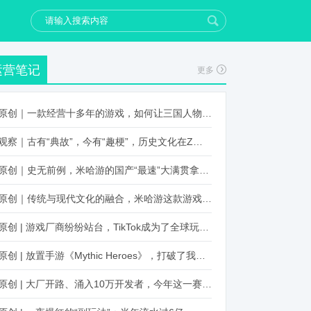
运营笔记
更多
原创｜一款经营十多年的游戏，如何让三国人物“活”起来？
观察｜古有“典故”，今有“趣梗”，历史文化在Z世代创新下焕发新生机
原创｜史无前例，米哈游的国产“最速”大满贯拿到了！
原创｜传统与现代文化的融合，米哈游这款游戏品牌跨界再出新招
原创 | 游戏厂商纷纷站台，TikTok成为了全球玩家新阵地？
原创 | 放置手游《Mythic Heroes》，打破了我们对韩国发行的认知
原创 | 大厂开路、涌入10万开发者，今年这一赛道又火起来了！了