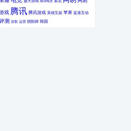
电竞
荣耀
网易
盛大游戏
索尼
移动电竞
腾讯
游戏
腾讯游戏
苹果
英雄互娱
蓝港互动
评测
韩国
谷歌
运营
阴阳师