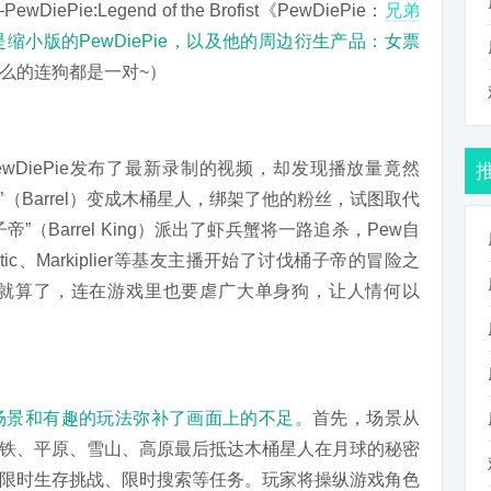
:Legend of the Brofist《PewDiePie：
兄弟
缩小版的PewDiePie，以及他的周边衍生产品：女票
么的连狗都是一对~）
wDiePie发布了最新录制的视频，却发现播放量竟然
”（Barrel）变成木桶星人，绑架了他的粉丝，试图取代
（Barrel King）派出了虾兵蟹将一路追杀，Pew自
tic、Markiplier等基友主播开始了讨伐桶子帝的冒险之
就算了，连在游戏里也要虐广大单身狗，让人情何以
场景和有趣的玩法弥补了画面上的不足。
首先，场景从
地铁、平原、雪山、高原最后抵达木桶星人在月球的秘密
限时生存挑战、限时搜索等任务。玩家将操纵游戏角色