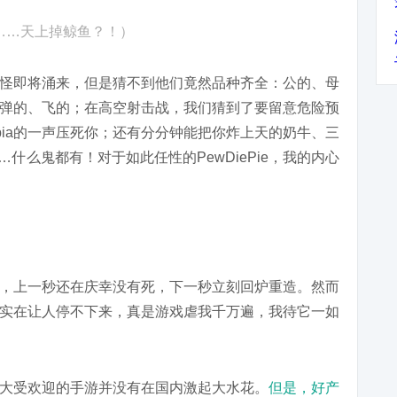
……天上掉鲸鱼？！）
怪即将涌来，但是猜不到他们竟然品种齐全：公的、母
弹的、飞的；在高空射击战，我们猜到了要留意危险预
pia的一声压死你；还有分分钟能把你炸上天的奶牛、三
…什么鬼都有！对于如此任性的PewDiePie，我的内心
ag，上一秒还在庆幸没有死，下一秒立刻回炉重造。然而
实在让人停不下来，真是游戏虐我千万遍，我待它一如
大受欢迎的手游并没有在国内激起大水花。
但是，好产