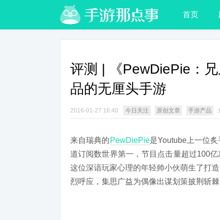
首页
评测 | 《PewDieP
品的无厘头手游
2016-01-27 16:40
今日关注
原创文章
手游产品
来自瑞典的
PewDiePie
是Youtube上
道订阅数世界第一，节目点击量超过100
这位深谙玩家心理的年轻帅小伙萌生了打造
烈呼应，集思广益为偶像出谋划策披荆斩棘