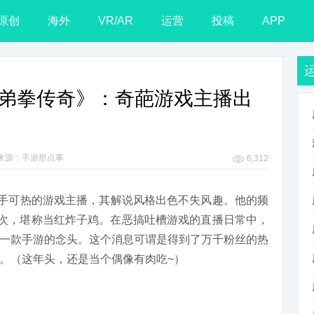
原创
海外
VR/AR
运营
投稿
APP
ie：兄弟拳传奇》：奇葩游戏主播出
来源：手游那点事
6,312
一位炙手可热的游戏主播，其解说风格出色不失风趣。他的频
亿次，堪称当红炸子鸡。在恶搞吐槽游戏的直播日常中，
一款手游的念头。这个消息可谓是得到了万千粉丝的热
。（这年头，还是当个偶像有肉吃~）