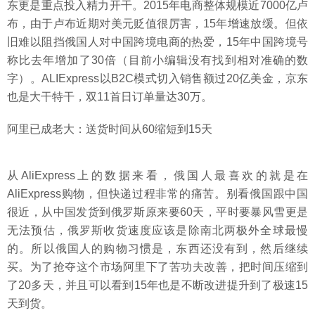
东更是重点投入精力开干。2015年电商整体规模近7000亿卢
布，由于卢布近期对美元贬值很厉害，15年增速放缓。但依
旧难以阻挡俄国人对中国跨境电商的热爱，15年中国跨境号
称比去年增加了30倍（目前小编辑没有找到相对准确的数
字）。ALIExpress以B2C模式切入销售额过20亿美金，京东
也是大干特干，双11首日订单量达30万。
阿里已成老大：送货时间从60缩短到15天
从AliExpress上的数据来看，俄国人最喜欢的就是在
AliExpress购物，但快递过程非常的痛苦。别看俄国跟中国
很近，从中国发货到俄罗斯原来要60天，平时要暴风雪更是
无法预估，俄罗斯收货速度应该是除南北两极外全球最慢
的。所以俄国人的购物习惯是，东西还没有到，然后继续
买。为了抢夺这个市场阿里下了苦功夫改善，把时间压缩到
了20多天，并且可以看到15年也是不断改进提升到了极速15
天到货。