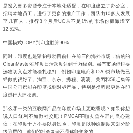
是投入更多资源专注于本地化适配，在印度建立了办公室，
招聘本地员工，进行了更多的推广工作，团队由10多人发展
至几百人，推行3个月后UC从不足1%的市场份额激增至
12.52%。
中国模式COPY到印度胜算90%
同时，印度也是猎豹移动目前排在前三的海外市场，猎豹的
CleanMaster在印度日活跃度达到千万级别。虽有市场但也要
选准切入点才能稳扎稳打，例如印度电商和O2O类市场做已
经做的很好了。淘宝、京东、携程、滴滴、美团和58赶集等
中国公司都能在印度找到对标产品，特别是携程那更是在印
度进行大肆收购。
那么哪一类的互联网产品在印度市场上更吃香呢？如果你想
说人口红利不如做社交吧！PMCAFF咖友曾在群内良心建
议：在印度千万不要以身试险，印度是以种姓制度来划分阶
级阶层的，他们的社会复杂不是你能想象的。