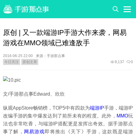
原创 | 又一款端游IP手游大作来袭，网易
游戏在MMO领域已难逢敌手
2016-06-25 22:00
来源：手游那点事
今日关注
原创文章
9,137
0
文/手游那点事Edward、欣欣
纵观AppStore畅销榜，TOP5中有四款为
端游IP
手游，端游IP
改编手游的集中爆发达到了前所未有的程度。此外，
MMO
玩
法也非常吃香，与端游IP搭配更是发挥出奇效。据手游那点
事了解，
网易游戏
即将推出《天下》手游，这款既是端游