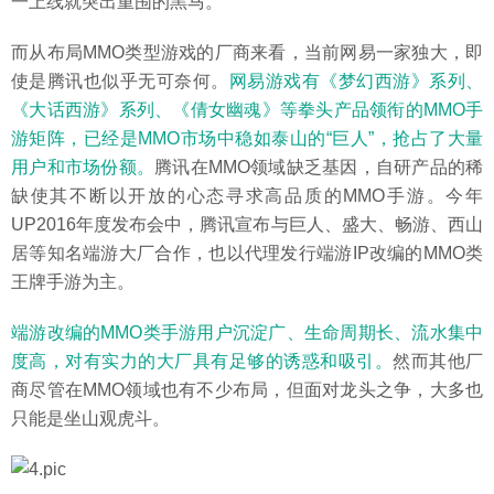
一上线就突出重围的黑马。
而从布局MMO类型游戏的厂商来看，当前网易一家独大，即
使是腾讯也似乎无可奈何。
网易游戏有《梦幻西游》系列、
《大话西游》系列、《倩女幽魂》等拳头产品领衔的MMO手
游矩阵，已经是MMO市场中稳如泰山的“巨人”，抢占了大量
用户和市场份额。
腾讯在MMO领域缺乏基因，自研产品的稀
缺使其不断以开放的心态寻求高品质的MMO手游。今年
UP2016年度发布会中，腾讯宣布与巨人、盛大、畅游、西山
居等知名端游大厂合作，也以代理发行端游IP改编的MMO类
王牌手游为主。
端游改编的MMO类手游用户沉淀广、生命周期长、流水集中
度高，对有实力的大厂具有足够的诱惑和吸引。
然而其他厂
商尽管在MMO领域也有不少布局，但面对龙头之争，大多也
只能是坐山观虎斗。