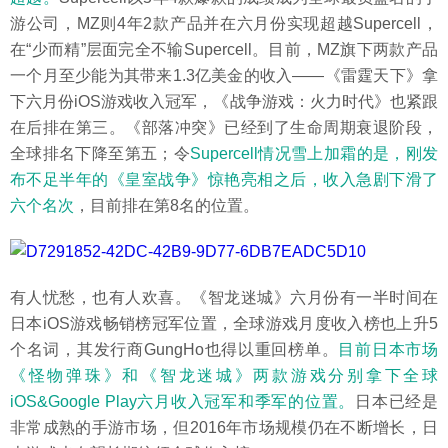
游公司，MZ则4年2款产品并在六月份实现超越Supercell，
在“少而精”层面完全不输Supercell。目前，MZ旗下两款产品
一个月至少能为其带来1.3亿美金的收入——《雷霆天下》拿
下六月份iOS游戏收入冠军，《战争游戏：火力时代》也紧跟
在后排在第三。《部落冲突》已经到了生命周期衰退阶段，
全球排名下降至第五；令
Supercell情况雪上加霜的是，刚发
布不足半年的《皇室战争》惊艳亮相之后，收入急剧下滑了
六个名次
，目前排在第8名的位置。
有人忧愁，也有人欢喜。《智龙迷城》六月份有一半时间在
日本iOS游戏畅销榜冠军位置，全球游戏月度收入榜也上升5
个名词，其发行商GungHo也得以重回榜单。
目前日本市场
《怪物弹珠》和《智龙迷城》两款游戏分别拿下全球
iOS&Google Play六月收入冠军和季军的位置。
日本已经是
非常成熟的手游市场，但2016年市场规模仍在不断增长，日