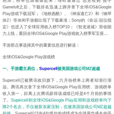
热浪，榜单也跟着燥起来：维旺迪通过“恶意收购”接手
Gameloft之后，下载排名迅速上蹿并拿下全球iOS&Google
Play游戏下载冠军；《地铁跑酷》、《神庙逃亡2》和《钢琴
块2》等休闲手游都出现了下载暴涨；Sony的《命运-冠位指
定》也进入了全球应用收入榜TOP10；《智龙迷城》营收能
力上线，重回全球iOS&Google Play游戏收入榜季军宝座…
手游那点事选择其中的重要信息进行解读：
全球iOS&Google Play游戏榜
一、手游霸主易位，
Supercell
被美国游戏公司MZ超越
Supercell已被腾讯收归旗下，六月份榜单上两者却渐行渐
远。腾讯再次拿下全球iOS&Google Play应用榜、游戏榜单
收入第一，距离上次腾讯获得该成绩已经是4个月前的事情
了。
Supercell则全球iOS&Google Play应用和游戏榜单均下
降2个名次，不仅被新东家压制，也被美国游戏公司MZ超越
超越。
Supercell以5年4款爆款的成绩成为全球最负盛名的手