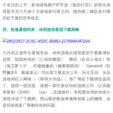
个名次的上升，新动游戏赖于IP手游《鬼吹灯3D》的突出表
现晋升为六月份十大游戏发行商之列。国内第二梯队发行商
仍处于激烈竞争状态。
四、恰逢暑假到来，休闲游戏喜迎下载高峰
六月份正值学生暑假开始，休闲游戏出现明显的下载量增长
趋势。陌陌科技的《心动劲舞团》、腾讯《欢乐斗地主》和
《保卫萝卜3》、柠檬微趣的《糖果萌萌消》、Gameloft《狂
野飙车8：极速凌云》均出现下载名次上升。乐元互动、乐逗
游戏和巨人网络（《球球大作战》）等厂商在下载榜也提高
了。值得一提的是，成都一家叫多比特的游戏公司，以高频
率复制《2048》、《aa》（见缝插针）等风靡全球的休闲小
游戏冲进了下载榜。用山寨的勤奋来掩饰创新上的懒惰，这
是目前很多厂商都存在的问题。