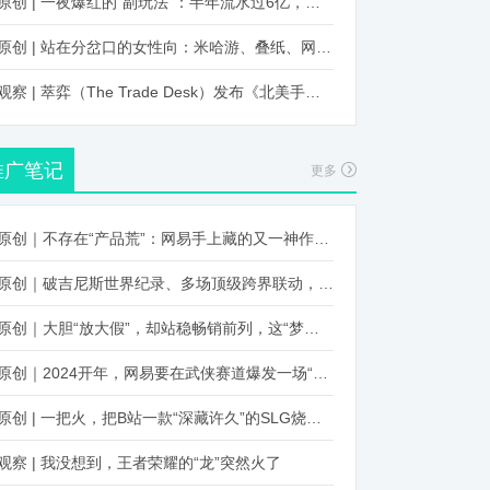
原创 | 一夜爆红的“副玩法”：半年流水过6亿，厂商争抢入局
原创 | 站在分岔口的女性向：米哈游、叠纸、网易、腾讯谁能赢？
观察 | 萃弈（The Trade Desk）发布《北美手游市场品牌出海增长白皮书》：中国厂商表现不凡，智能大屏成新营销赛道
推广笔记
更多
原创｜不存在“产品荒”：网易手上藏的又一神作曝光，这次要引爆日式RPG！
原创｜破吉尼斯世界纪录、多场顶级跨界联动，《王国纪元》又整了新活！
原创｜大胆“放大假”，却站稳畅销前列，这“梦幻”操作让多少人眼红！
原创｜2024开年，网易要在武侠赛道爆发一场“品类革命”
原创 | 一把火，把B站一款“深藏许久”的SLG烧出圈了
观察 | 我没想到，王者荣耀的“龙”突然火了