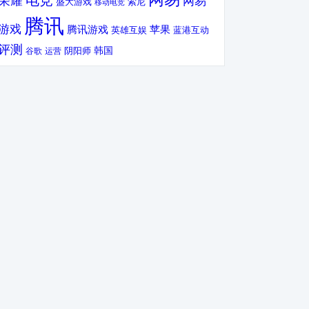
电竞
荣耀
网易
盛大游戏
索尼
移动电竞
腾讯
游戏
腾讯游戏
苹果
英雄互娱
蓝港互动
评测
韩国
谷歌
运营
阴阳师