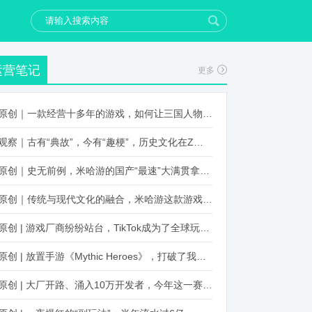
运营笔记
更多
原创｜一款经营十多年的游戏，如何让三国人物“活”起来？
观察｜古有“典故”，今有“趣梗”，历史文化在Z世代创新下焕发新生机
原创｜史无前例，米哈游的国产“最速”大满贯拿到了！
原创｜传统与现代文化的融合，米哈游这款游戏品牌跨界再出新招
原创 | 游戏厂商纷纷站台，TikTok成为了全球玩家新阵地？
原创 | 放置手游《Mythic Heroes》，打破了我们对韩国发行的认知
原创 | 大厂开路、涌入10万开发者，今年这一赛道又火起来了！了