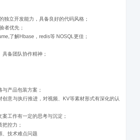
语言，较强的独立开发能力，具备良好的代码风格；
经验者优先；
Flume,了解Hbase，redis等 NOSQL更佳；
、具备团队协作精神；
略与产品包装方案；
材创意与执行推进，对视频、KV等素材形式有深化的认
文案工作有一定的思考与沉淀；
质把控力；
源、技术难点问题