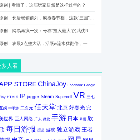
原创 | 看懵了，这届玩家居然是这样过年的？
原创｜长居畅销前列，疯抢春节档，这款“三国”火得太离谱了
原创｜网易再疯一次：号称“投入最大”的武侠RPG要在上半年炸了！
原创｜凌晨3点整大活，活跃&流水猛翻倍，一场“逆袭”把我看傻了！
最多人看
ChinaJoy
APP STORE
Facebook
Google
VR
IP
Steam
jagger
三七
Supercell
Play
HTML5
任天堂
北京
好春光
完
互娱
二次元
中手游
手游
欣
日本
美世界
巨人网络
广东
微软
暴雪
每日游报
独立游戏
欣
王者
游戏
渠道
网易